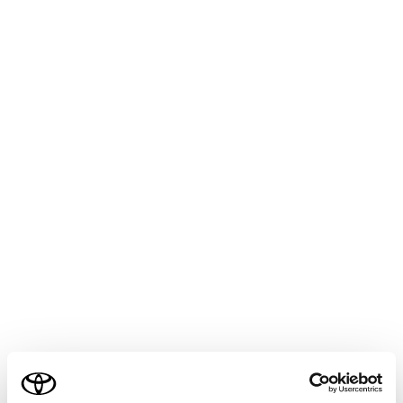
®
[
]：Apple CarPlay
Apple CarPlay画面を表示します。Apple CarPlay のアイ
コンは、対応機器を接続して機能を有効にすると表示さ
れます。（→
未登録のスマートフォンでApple CarPlay
を使用する
,
登録済みスマートフォンでApple CarPlay
を使用する
）
[
]：Android Auto™
Android Auto画面を表示します。Android Auto のアイコ
ンは、対応機器を接続して機能を有効にすると表示され
ます。（→
Android Autoを使用する
）
ご利用の条件
[
]：ナビゲーション