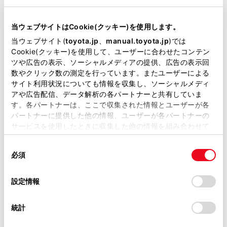
当サイトには、全ての取扱説明書及び補足資料、正誤表等
地図画面を表示します。目的地検索などナビゲーション
が掲載されているわけではありません。
当ウェブサイトはCookie(クッキー)を使用します。
に関する操作を行うことができます。
（→
地図画面
掲載している取扱説明書はお客様の年式に合致しない場合
表示
,
地点情報を表示する
）
当ウェブサイト(
toyota.jp
、
manual.toyota.jp
)では
があります。
Cookie(クッキー)を使用して、ユーザーに合わせたコンテン
[
]：オーディオ
ツや広告の表示、ソーシャルメディアの提供、広告の表示回
取扱説明書は、弊社が著作権その他の知的財産権を保有し
数やクリック数の測定を行っています。またユーザーによる
ます。弊社の許可なく、取扱説明書の一部または全部を、
オーディオ操作画面を表示します。お好みのオーディオ
サイト利用状況についても情報を収集し、ソーシャルメディ
複製、複写、改変もしくは配信等することはできません。
ソースを選択して再生できます。（→
オーディオのソー
アや広告配信、データ解析の各パートナーと共有していま
スを変更する
,
ラジオを聴く
）
す。各パートナーは、ここで収集された情報とユーザーが各
当サイトの利用、または利用できなかったことにより万一
パートナーに提供した他の情報、ユーザーが各パートナーの
損害が生じても、弊社は一切責任を負いません。
[
]：電話
サービスを使用したときに収集した他の情報を組み合わせて
掲載内容は予告なく変更、またはサービスを中止すること
使用することがあります。当ウェブサイトの使用を続行する
®
電話画面を表示します。Bluetooth
接続した携帯電話を
があります。
同
とCookie(クッキー)に同意したこととなります。
使用してハンズフリー通話を行うことができます。
必須
意
当サイト（取扱説明書）では、利便性向上のためにお客様
（→
ハンズフリー電話についての留意事項
）
の
「すべてのCookieを許可」をクリックすることで、お客様の
の閲覧履歴、検索履歴を保持しています。削除を希望され
選
デバイスにすべてのCookie(クッキー)が保存されることに同
設定情報
る方は、当社のお客様相談窓口（0800-700-7700）までご
[
]：車両連携
択
意したことになります。Cookie(クッキー)のオプトアウト、
連絡ください。
設定の変更、同意を撤回したりするにあたっては、当社の
車両情報画面を表示します。燃費などの車両情報の表示
統計
「
Cookie（クッキー）情報の取り扱いについて
お車に関するお問い合わせ・ご相談は
」をご覧くだ
や車両装備の設定を行うことができます。（→
ETC 画
さい。
https://toyota.jp/faq/?