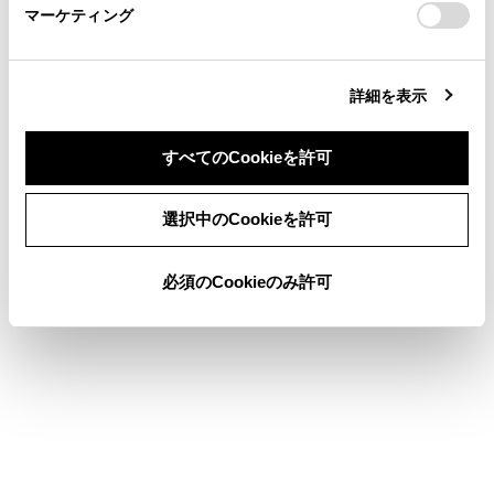
面の操作
）
マーケティング
site_domain=default#otoiawase
までお願いします。
[
]：コネクティッド
アプリケーション画面を表示します。
詳細を表示
[
]：設定
すべてのCookieを許可
設定画面を表示します。マルチメディアシステムや車両
同意しない
同意する
の各種設定を変更できます。（→
各種設定を変更す
選択中のCookieを許可
る
）
必須のCookieのみ許可
知識
ナビゲーションアイコンは、AppleCarPlay
地図アプリのルート案内中も表示されま
す。