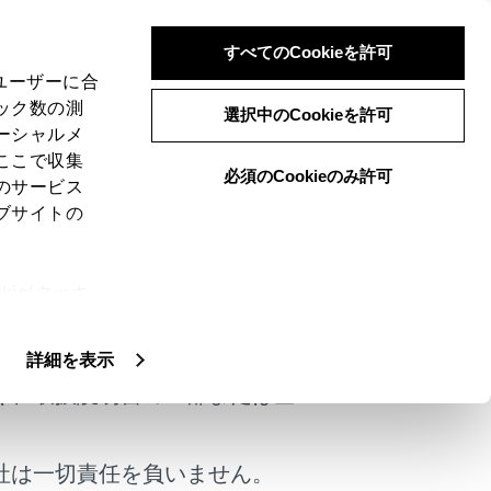
すべてのCookieを許可
、ユーザーに合
ック数の測
選択中のCookieを許可
ーシャルメ
ここで収集
必須のCookieのみ許可
のサービス
ブサイトの
さい。
ie(クッキ
けではありません。
、設定の変
扱いについ
詳細を表示
く、取扱説明書の一部または全
社は一切責任を負いません。