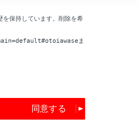
歴を保持しています。削除を希
。
main=default#otoiawase
ま
は役に立ちましたか？
はい
いいえ
同意する