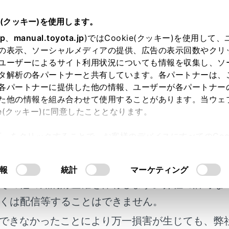
25.05～
取扱説明書
e(クッキー)を使用します。
T-Connect
T-Connect の利用手続き
jp
、
manual.toyota.jp
)ではCookie(クッキー)を使用して
の表示、ソーシャルメディアの提供、広告の表示回数やクリ
nnect を利用する
ユーザーによるサイト利用状況についても情報を収集し、ソ
タ解析の各パートナーと共有しています。各パートナーは、
各パートナーに提供した他の情報、ユーザーが各パートナー
た他の情報を組み合わせて使用することがあります。当ウェ
ie(クッキー)に同意したこととなります。
には各サービスの使用方法、留意事項を確認のうえご利用くだ
許可」をクリックすることで、お客様のデバイスにすべてのCook
明書及び補足資料、正誤表等が掲載されているわ
意したことになります。Cookie(クッキー)のオプトアウト
るにあたっては、当社の「
Cookie（クッキー）情報の取り
前に
客様の年式に合致しない場合があります。
報
統計
マーケティング
その他の知的財産権を保有します。弊社の許可な
スを使う
くは配信等することはできません。
できなかったことにより万一損害が生じても、弊
ト