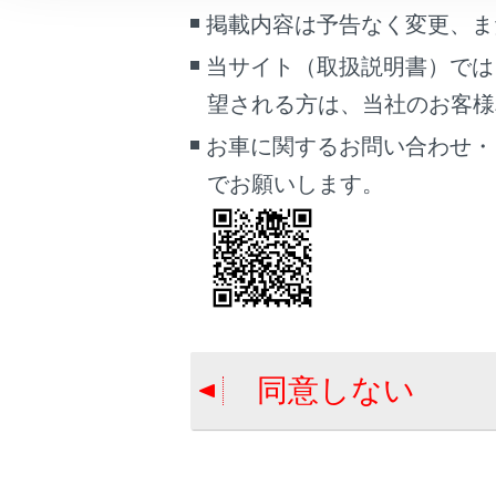
こんなときは
掲載内容は予告なく変更、ま
スマート
当サイト（取扱説明書）では
ブックマーク
望される方は、当社のお客様相談
あとで読む
お車に関するお問い合わせ・
PDFで見る
でお願いします。
車両
マルチメディア
合わせて見ら
ヘルプネット
画面表示設定
緊急通報をす
個人情報の取扱いについて
各部の名称と
サイト利用について
同意しない
お問い合わせ