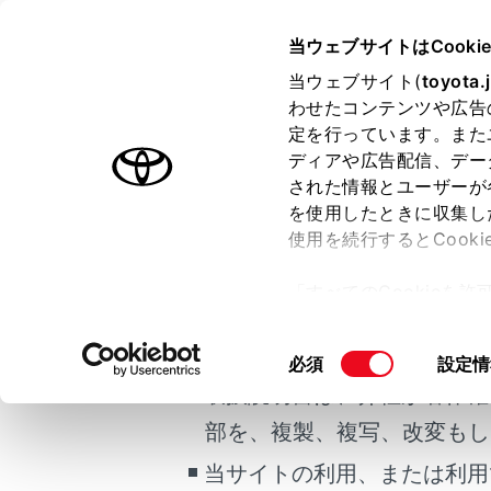
COROLLA TOURING HEV 20
当ウェブサイトはCooki
マルチメディア
当ウェブサイト(
toyota.
ホーム
わせたコンテンツや広告
T-Co
定を行っています。また
はじめに
ディアや広告配信、デー
された情報とユーザーが
安全・安心のために
メニュー
を使用したときに収集し
ご利用の条件
走行に関する情報表示
使用を続行するとCook
運転する前に
ご利用の際
「すべてのCookieを
運転
当サイトには、全ての取扱説
ー)が保存されることに同
室内装備・機能
更、同意を撤回したりす
ご利用の
掲載している取扱説明書はお
同
必須
設定情
マルチメディア
て
」をご覧ください。
意
取扱説明書は、弊社が著作権
お手入れのしかた
各サービ
の
部を、複製、複写、改変もし
万一の場合には
選
択
当サイトの利用、または利用
車両情報
WEB サイ