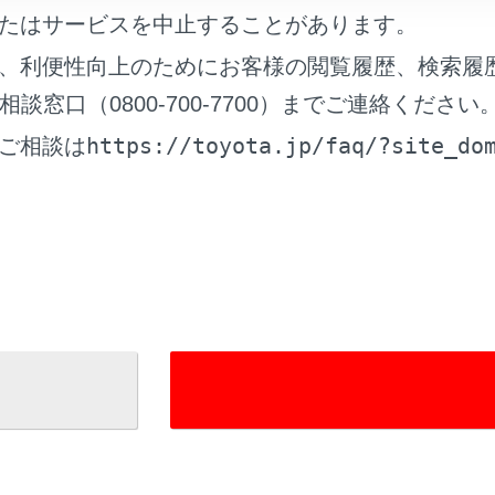
たはサービスを中止することがあります。
フォンアプリ
、利便性向上のためにお客様の閲覧履歴、検索履
窓口（0800-700-7700）までご連絡ください
https://toyota.jp/faq/?site_do
ご相談は
れているページ
このページ
について
る
はたらき