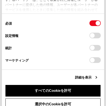
当サイトの利用、または利用できなかったことにより万一
パートナーに提供した他の情報、ユーザーが各パートナーの
損害が生じても、弊社は一切責任を負いません。
サービスを使用したときに収集した他の情報を組み合わせて
掲載内容は予告なく変更、またはサービスを中止すること
使用することがあります。当ウェブサイトの使用を続行する
があります。
同
とCookie(クッキー)に同意したこととなります。
必須
意
当サイト（取扱説明書）では、利便性向上のためにお客様
の
「すべてのCookieを許可」をクリックすることで、お客様の
合わせて見られているページ
の閲覧履歴、検索履歴を保持しています。削除を希望され
選
デバイスにすべてのCookie(クッキー)が保存されることに同
設定情報
る方は、当社のお客様相談窓口（0800-700-7700）までご
択
意したことになります。Cookie(クッキー)のオプトアウト、
連絡ください。
ドライブモードセレクトスイッチ
設定の変更、同意を撤回したりするにあたっては、当社の
統計
「
Cookie（クッキー）情報の取り扱いについて
お車に関するお問い合わせ・ご相談は
」をご覧くだ
レーダークルーズコントロール
さい。
https://toyota.jp/faq/?
パワー（イグニッション）スイッチ
マーケティング
site_domain=default#otoiawase
までお願いします。
詳細を表示
このページは役に立ちましたか？
すべてのCookieを許可
はい
いいえ
同意しない
同意する
選択中のCookieを許可