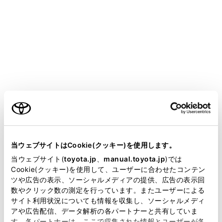
COROLLA TOURING HEV 2025.05～
取扱説明書
運転
運転のしかた
ブレーキホールド
ご利用の条件
シフトレバーがD・BまたはNでブレーキホールドシステ
当サイトには、全ての取扱説明書及び補足資料、正誤表等
ムがONのとき、ブレーキペダルを踏んで停車するとブレ
が掲載されているわけではありません。
当ウェブサイトはCookie(クッキー)を使用します。
ーキがかかったまま保持されます。シフトレバーがDま
掲載している取扱説明書はお客様の年式に合致しない場合
たはBのとき、アクセルペダルを踏むと同時に解除さ
当ウェブサイト(
toyota.jp
、
manual.toyota.jp
)では
があります。
Cookie(クッキー)を使用して、ユーザーに合わせたコンテン
れ、スムーズに発進できます。
ツや広告の表示、ソーシャルメディアの提供、広告の表示回
取扱説明書は、弊社が著作権その他の知的財産権を保有し
数やクリック数の測定を行っています。またユーザーによる
ます。弊社の許可なく、取扱説明書の一部または全部を、
サイト利用状況についても情報を収集し、ソーシャルメディ
システムを作動させるには
複製、複写、改変もしくは配信等することはできません。
アや広告配信、データ解析の各パートナーと共有していま
す。各パートナーは、ここで収集された情報とユーザーが各