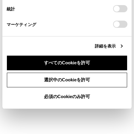
連絡ください。
設定の変更、同意を撤回したりするにあたっては、当社の
[
]：ランダム再生をします。タッチするたび
統計
「
Cookie（クッキー）情報の取り扱いについて
お車に関するお問い合わせ・ご相談は
」をご覧くだ
に、ランダムの設定が切りかわります。
さい。
https://toyota.jp/faq/?
マーケティング
site_domain=default#otoiawase
までお願いします。
[
]：再生中のトラックの先頭から再生しま
す。トラックの先頭のときは、前のトラックの先
頭から再生します。タッチし続けると、早もどし
詳細を表示
します。手を離すと、その位置から再生します。
[
]：再生を一時停止します。
すべてのCookieを許可
[
]：再生します。
同意しない
同意する
選択中のCookieを許可
[
]：トラックが切りかわります。タッチし続
けると、早送りします。手を離すと、その位置か
ら再生します。
必須のCookieのみ許可
[
]：リピート再生をします。タッチするたび
に、リピートの設定が切りかわります。
[
]：設定可能な項目を表示します。（→
各ソ
ースの音を調整する
）