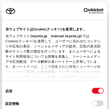
ポータブル機をマルチメディアシステムに接続してくだ
さい。（→
Bluetooth®機器との接続
）
ご利用の条件
メインメニューの[
]にタッチします。
当サイトには、全ての取扱説明書及び補足資料、正誤表等
[オーディオ選択]にタッチします。
が掲載されているわけではありません。
当ウェブサイトはCookie(クッキー)を使用します。
機器名称または[Bluetooth]にタッチします。
掲載している取扱説明書はお客様の年式に合致しない場合
当ウェブサイト(
toyota.jp
、
manual.toyota.jp
)では
®
必要に応じて、再生中のBluetooth
オーディオを操
があります。
Cookie(クッキー)を使用して、ユーザーに合わせたコンテン
作します。
ツや広告の表示、ソーシャルメディアの提供、広告の表示回
取扱説明書は、弊社が著作権その他の知的財産権を保有し
数やクリック数の測定を行っています。またユーザーによる
画面で操作する
ます。弊社の許可なく、取扱説明書の一部または全部を、
サイト利用状況についても情報を収集し、ソーシャルメディ
複製、複写、改変もしくは配信等することはできません。
アや広告配信、データ解析の各パートナーと共有していま
す。各パートナーは、ここで収集された情報とユーザーが各
当サイトの利用、または利用できなかったことにより万一
パートナーに提供した他の情報、ユーザーが各パートナーの
損害が生じても、弊社は一切責任を負いません。
サービスを使用したときに収集した他の情報を組み合わせて
掲載内容は予告なく変更、またはサービスを中止すること
使用することがあります。当ウェブサイトの使用を続行する
があります。
同
とCookie(クッキー)に同意したこととなります。
必須
意
当サイト（取扱説明書）では、利便性向上のためにお客様
の
「すべてのCookieを許可」をクリックすることで、お客様の
の閲覧履歴、検索履歴を保持しています。削除を希望され
選
デバイスにすべてのCookie(クッキー)が保存されることに同
設定情報
る方は、当社のお客様相談窓口（0800-700-7700）までご
択
意したことになります。Cookie(クッキー)のオプトアウト、