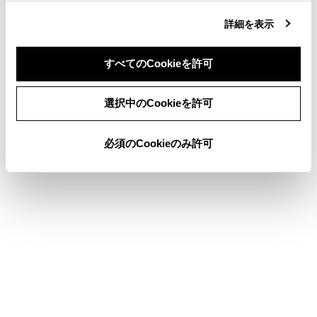
ます。
詳細を表示
[
]：通話画面にもどります。通話を保留したまま
通話画面にもどった場合、再度オプション画面を表示
すべてのCookieを許可
して保留を解除できます。
同意しない
同意する
選択中のCookieを許可
知識
必須のCookieのみ許可
マルチメディアシステムの状態によって
は、通話画面が縮小されたり、表示されな
い場合があります。
携帯電話の機種によっては、通話を切りか
えることができません。
走行中は、ハンズフリー電話での通話から
携帯電話での通話に切りかえることはでき
ません。