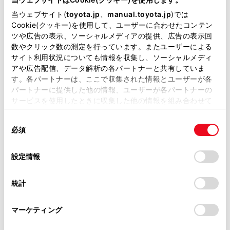
掲載している取扱説明書はお客様の年式に合致しない場合
当ウェブサイト(
toyota.jp
、
manual.toyota.jp
)では
があります。
Cookie(クッキー)を使用して、ユーザーに合わせたコンテン
ツや広告の表示、ソーシャルメディアの提供、広告の表示回
取扱説明書は、弊社が著作権その他の知的財産権を保有し
数やクリック数の測定を行っています。またユーザーによる
ます。弊社の許可なく、取扱説明書の一部または全部を、
サイト利用状況についても情報を収集し、ソーシャルメディ
複製、複写、改変もしくは配信等することはできません。
アや広告配信、データ解析の各パートナーと共有していま
す。各パートナーは、ここで収集された情報とユーザーが各
当サイトの利用、または利用できなかったことにより万一
パートナーに提供した他の情報、ユーザーが各パートナーの
損害が生じても、弊社は一切責任を負いません。
サービスを使用したときに収集した他の情報を組み合わせて
掲載内容は予告なく変更、またはサービスを中止すること
使用することがあります。当ウェブサイトの使用を続行する
[送話音量]：送話音量を調整できます。
があります。
同
とCookie(クッキー)に同意したこととなります。
送話音量を変更すると、音質が悪くなることがありま
必須
意
当サイト（取扱説明書）では、利便性向上のためにお客様
す。
の
「すべてのCookieを許可」をクリックすることで、お客様の
の閲覧履歴、検索履歴を保持しています。削除を希望され
選
デバイスにすべてのCookie(クッキー)が保存されることに同
設定情報
る方は、当社のお客様相談窓口（0800-700-7700）までご
[ナビ案内音声]
：通話中のナビゲーション音声案
択
意したことになります。Cookie(クッキー)のオプトアウト、
連絡ください。
内の割り込みをON/OFFできます。
設定の変更、同意を撤回したりするにあたっては、当社の
統計
「
Cookie（クッキー）情報の取り扱いについて
お車に関するお問い合わせ・ご相談は
」をご覧くだ
[保留]：通話を一時的に保留できます。 解除するとき
さい。
https://toyota.jp/faq/?
は、[保留]をOFF にします。
マーケティング
site_domain=default#otoiawase
までお願いします。
携帯電話の機種によっては、保留できないことがあり