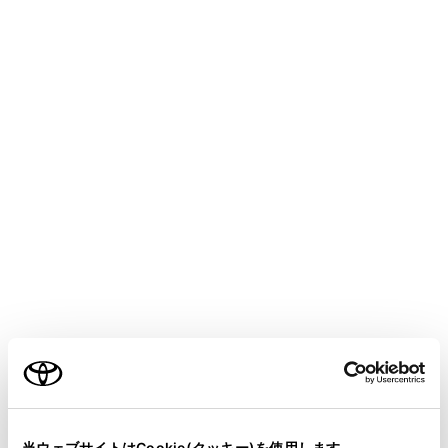
ッチして電話をかけることで、別の相手に電話をかけま
す。
表示された連絡先リスト以外からも電話できます。
[
]：携帯電話とマルチメディアシステムのあいだで、
通話を切りかえることができます。携帯電話で通話中の
ときは、ボタンが青くなります。
[
]：保留中の通話を解除します。保留中のみ表示され
ます。
[
]：通話画面を縮小します。
[
]：メインエリアに通話画面を表示します。
[
]：オプション画面を表示します。 オプション画面で
ご利用の条件
は次のことができます。
当サイトには、全ての取扱説明書及び補足資料、正誤表等
が掲載されているわけではありません。
当ウェブサイトはCookie(クッキー)を使用します。