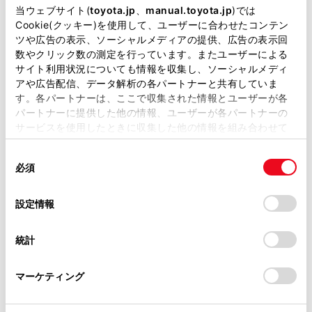
掲載している取扱説明書はお客様の年式に合致しない場合
当ウェブサイト(
toyota.jp
、
manual.toyota.jp
)では
万一の場合には
があります。
Cookie(クッキー)を使用して、ユーザーに合わせたコンテン
ツや広告の表示、ソーシャルメディアの提供、広告の表示回
取扱説明書は、弊社が著作権その他の知的財産権を保有し
車両情報
数やクリック数の測定を行っています。またユーザーによる
ます。弊社の許可なく、取扱説明書の一部または全部を、
サイト利用状況についても情報を収集し、ソーシャルメディ
複製、複写、改変もしくは配信等することはできません。
はじめに
アや広告配信、データ解析の各パートナーと共有していま
す。各パートナーは、ここで収集された情報とユーザーが各
当サイトの利用、または利用できなかったことにより万一
パートナーに提供した他の情報、ユーザーが各パートナーの
こんなときは
損害が生じても、弊社は一切責任を負いません。
サービスを使用したときに収集した他の情報を組み合わせて
掲載内容は予告なく変更、またはサービスを中止すること
使用することがあります。当ウェブサイトの使用を続行する
基本操作
があります。
同
とCookie(クッキー)に同意したこととなります。
必須
意
当サイト（取扱説明書）では、利便性向上のためにお客様
各種設定および登録
の
「すべてのCookieを許可」をクリックすることで、お客様の
の閲覧履歴、検索履歴を保持しています。削除を希望され
選
デバイスにすべてのCookie(クッキー)が保存されることに同
設定情報
る方は、当社のお客様相談窓口（0800-700-7700）までご
スマートフォンや通信機器の接続
択
意したことになります。Cookie(クッキー)のオプトアウト、
連絡ください。
設定の変更、同意を撤回したりするにあたっては、当社の
統計
「
Cookie（クッキー）情報の取り扱いについて
お車に関するお問い合わせ・ご相談は
」をご覧くだ
ナビゲーション
さい。
https://toyota.jp/faq/?
マーケティング
site_domain=default#otoiawase
までお願いします。
オーディオシステム