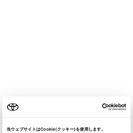
COROLLA TOURING HEV 2025.05～
取扱説明書
よくあるお問い合わせ
安全・安心のために
走行に関する情報表示
運転する前に
運転
ご利用の条件
室内装備・機能
当サイトには、全ての取扱説明書及び補足資料、正誤表等
お手入れのしかた
が掲載されているわけではありません。
当ウェブサイトはCookie(クッキー)を使用します。