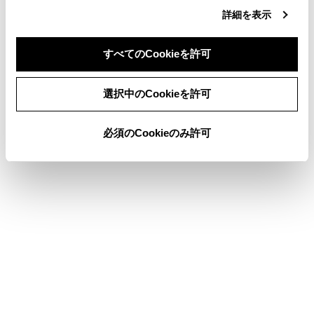
ハンズフリー電話
詳細を表示
T-Connect
すべてのCookieを許可
駐車支援システム
同意しない
同意する
選択中のCookieを許可
ETC の利用
ドライブレコーダー
必須のCookieのみ許可
付録
ブックマーク
あとで読む