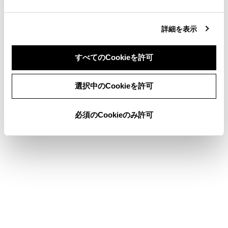
合わせて見られているページ
詳細を表示
警告灯がついたときは
すべてのCookieを許可
オーバーヒートしたときは
同意しない
同意する
水没・冠水したときは
選択中のCookieを許可
必須のCookieのみ許可
このページは役に立ちましたか？
はい
いいえ