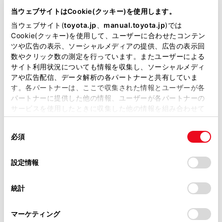
が掲載されているわけではありません。
当ウェブサイトはCookie(クッキー)を使用します。
https://www.toyota.co.jp/jpn/sustainability/social_contr
掲載している取扱説明書はお客様の年式に合致しない場合
当ウェブサイト(
toyota.jp
、
manual.toyota.jp
)では
ibution/tdrs/emergency
があります。
Cookie(クッキー)を使用して、ユーザーに合わせたコンテン
ツや広告の表示、ソーシャルメディアの提供、広告の表示回
取扱説明書は、弊社が著作権その他の知的財産権を保有し
数やクリック数の測定を行っています。またユーザーによる
ます。弊社の許可なく、取扱説明書の一部または全部を、
サイト利用状況についても情報を収集し、ソーシャルメディ
複製、複写、改変もしくは配信等することはできません。
アや広告配信、データ解析の各パートナーと共有していま
す。各パートナーは、ここで収集された情報とユーザーが各
当サイトの利用、または利用できなかったことにより万一
パートナーに提供した他の情報、ユーザーが各パートナーの
損害が生じても、弊社は一切責任を負いません。
サービスを使用したときに収集した他の情報を組み合わせて
掲載内容は予告なく変更、またはサービスを中止すること
使用することがあります。当ウェブサイトの使用を続行する
があります。
同
とCookie(クッキー)に同意したこととなります。
必須
意
当サイト（取扱説明書）では、利便性向上のためにお客様
の
「すべてのCookieを許可」をクリックすることで、お客様の
の閲覧履歴、検索履歴を保持しています。削除を希望され
選
デバイスにすべてのCookie(クッキー)が保存されることに同
設定情報
る方は、当社のお客様相談窓口（0800-700-7700）までご
択
意したことになります。Cookie(クッキー)のオプトアウト、
連絡ください。
設定の変更、同意を撤回したりするにあたっては、当社の
統計
「
Cookie（クッキー）情報の取り扱いについて
お車に関するお問い合わせ・ご相談は
」をご覧くだ
さい。
https://toyota.jp/faq/?
マーケティング
site_domain=default#otoiawase
までお願いします。