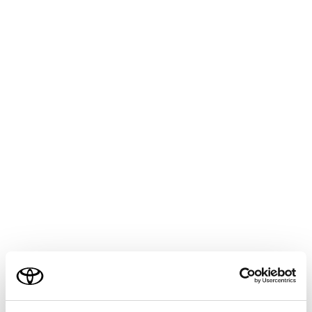
GR 86
取扱説明書
万一の場合には
まず初めに
車中泊が必要なときは
警告
車中泊としてお車をご利用になる場合は、エコノ
ミークラス症候群や熱中症、一酸化炭素中毒など
ご利用の条件
のリスクを伴うため十分注意してください。
詳しい注意事項などを以下のURLで確認する
当サイトには、全ての取扱説明書及び補足資料、正誤表等
ことができます。