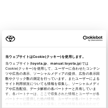
GR 86
取扱説明書
運転
運転のしかた
パーキングブレーキ
ご利用の条件
当サイトには、全ての取扱説明書及び補足資料、正誤表等
が掲載されているわけではありません。
当ウェブサイトはCookie(クッキー)を使用します。
掲載している取扱説明書はお客様の年式に合致しない場合
当ウェブサイト(
toyota.jp
、
manual.toyota.jp
)では
があります。
Cookie(クッキー)を使用して、ユーザーに合わせたコンテン
操作のしかた
ツや広告の表示、ソーシャルメディアの提供、広告の表示回
取扱説明書は、弊社が著作権その他の知的財産権を保有し
数やクリック数の測定を行っています。またユーザーによる
ます。弊社の許可なく、取扱説明書の一部または全部を、
サイト利用状況についても情報を収集し、ソーシャルメディ
複製、複写、改変もしくは配信等することはできません。
アや広告配信、データ解析の各パートナーと共有していま
す。各パートナーは、ここで収集された情報とユーザーが各
当サイトの利用、または利用できなかったことにより万一
パートナーに提供した他の情報、ユーザーが各パートナーの
損害が生じても、弊社は一切責任を負いません。
サービスを使用したときに収集した他の情報を組み合わせて
掲載内容は予告なく変更、またはサービスを中止すること