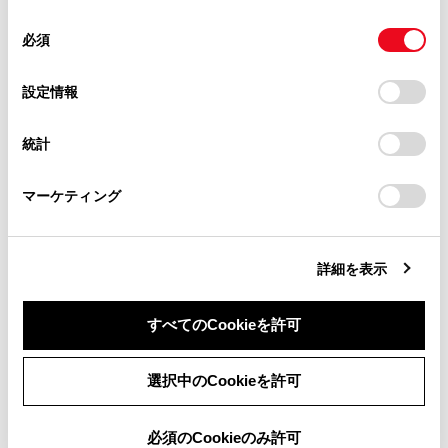
使用することがあります。当ウェブサイトの使用を続行する
合わせて見られているページ
があります。
同
とCookie(クッキー)に同意したこととなります。
必須
意
当サイト（取扱説明書）では、利便性向上のためにお客様
ドライブモードセレクトスイッチ
の
「すべてのCookieを許可」をクリックすることで、お客様の
の閲覧履歴、検索履歴を保持しています。削除を希望され
選
デバイスにすべてのCookie(クッキー)が保存されることに同
設定情報
クリアランスソナー
る方は、当社のお客様相談窓口（0800-700-7700）までご
択
意したことになります。Cookie(クッキー)のオプトアウト、
連絡ください。
設定の変更、同意を撤回したりするにあたっては、当社の
給油口の開け方
統計
「
Cookie（クッキー）情報の取り扱いについて
お車に関するお問い合わせ・ご相談は
」をご覧くだ
さい。
https://toyota.jp/faq/?
マーケティング
site_domain=default#otoiawase
までお願いします。
このページは役に立ちましたか？
詳細を表示
はい
いいえ
すべてのCookieを許可
同意しない
同意する
選択中のCookieを許可
必須のCookieのみ許可
ブックマーク
あとで読む