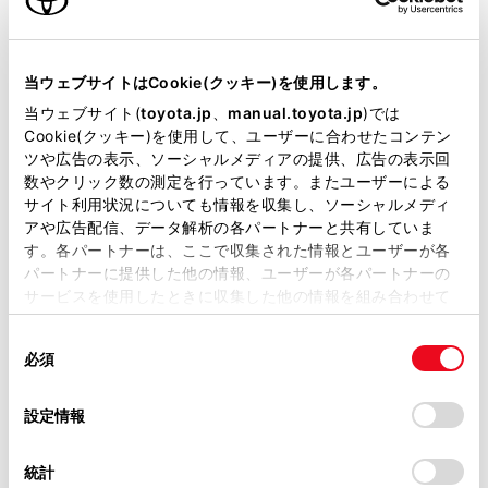
パンクしたまま走行しないでください。
当サイトには、全ての取扱説明書及び補足資料、正誤表等
短い距離でも、タイヤとホイールが修理できない
が掲載されているわけではありません。
当ウェブサイトはCookie(クッキー)を使用します。
ほど損傷したり、思わぬ事故につながるおそれが
掲載している取扱説明書はお客様の年式に合致しない場合
当ウェブサイト(
toyota.jp
、
manual.toyota.jp
)では
あり危険です。
があります。
Cookie(クッキー)を使用して、ユーザーに合わせたコンテン
ツや広告の表示、ソーシャルメディアの提供、広告の表示回
取扱説明書は、弊社が著作権その他の知的財産権を保有し
数やクリック数の測定を行っています。またユーザーによる
ます。弊社の許可なく、取扱説明書の一部または全部を、
サイト利用状況についても情報を収集し、ソーシャルメディ
複製、複写、改変もしくは配信等することはできません。
ジャッキで車体を持ち上げる前に
アや広告配信、データ解析の各パートナーと共有していま
す。各パートナーは、ここで収集された情報とユーザーが各
当サイトの利用、または利用できなかったことにより万一
パートナーに提供した他の情報、ユーザーが各パートナーの
損害が生じても、弊社は一切責任を負いません。
工具とジャッキの位置
サービスを使用したときに収集した他の情報を組み合わせて
掲載内容は予告なく変更、またはサービスを中止すること
使用することがあります。当ウェブサイトの使用を続行する
があります。
同
とCookie(クッキー)に同意したこととなります。
応急用タイヤの取り出し方
必須
意
当サイト（取扱説明書）では、利便性向上のためにお客様
の
「すべてのCookieを許可」をクリックすることで、お客様の
の閲覧履歴、検索履歴を保持しています。削除を希望され
パンクしたタイヤの交換
選
デバイスにすべてのCookie(クッキー)が保存されることに同
設定情報
る方は、当社のお客様相談窓口（0800-700-7700）までご
択
意したことになります。Cookie(クッキー)のオプトアウト、
連絡ください。
設定の変更、同意を撤回したりするにあたっては、当社の
応急用タイヤの取り付け
統計
「
Cookie（クッキー）情報の取り扱いについて
お車に関するお問い合わせ・ご相談は
」をご覧くだ