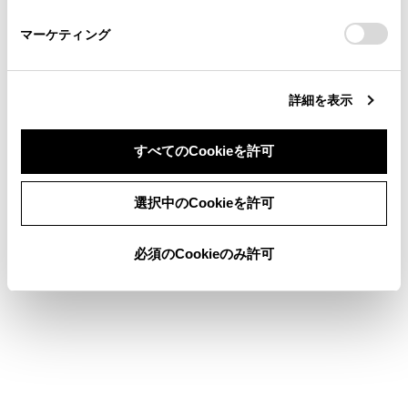
さい。
https://toyota.jp/faq/?
マーケティング
site_domain=default#otoiawase
までお願いします。
詳細を表示
合わせて見られているページ
すべてのCookieを許可
警告灯がついたときは
同意しない
同意する
選択中のCookieを許可
バッテリーがあがったときは
エンジンがかからないときは
必須のCookieのみ許可
このページは役に立ちましたか？
はい
いいえ