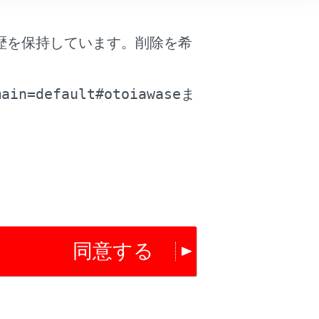
歴を保持しています。削除を希
。
main=default#otoiawase
ま
は役に立ちましたか？
はい
いいえ
同意する