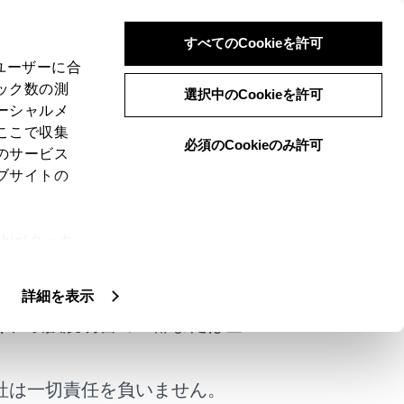
すべてのCookieを許可
、ユーザーに合
ック数の測
選択中のCookieを許可
ーシャルメ
ここで収集
必須のCookieのみ許可
のサービス
ブサイトの
ださい。
ie(クッキ
けではありません。
、設定の変
扱いについ
詳細を表示
く、取扱説明書の一部または全
社は一切責任を負いません。