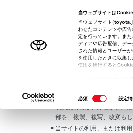
GR 86
取扱説明書
当ウェブサイトはCooki
安全・安心のため
当ウェブサイト(
toyota.
ホーム
わせたコンテンツや広告
安全な
定を行っています。また
はじめに
ディアや広告配信、デー
された情報とユーザーが
安全・安心のために
メニュー
を使用したときに収集し
ご利用の条件
走行に関する情報表示
使用を続行するとCook
運転する前に
安全に運転
「すべてのCookieを
運転
当サイトには、全ての取扱説
ー)が保存されることに同
室内装備・機能
更、同意を撤回したりす
正しい運
掲載している取扱説明書はお
同
必須
設定情
お手入れのしかた
て
」をご覧ください。
意
取扱説明書は、弊社が著作権
万一の場合には
シートベ
の
部を、複製、複写、改変もし
車両情報
選
択
当サイトの利用、または利用
こんなときは
ミラーを