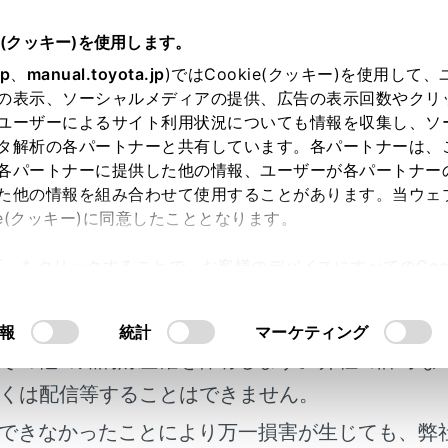
e(クッキー)を使用します。
に
安全にお使いいただくために
jp
、
manual.toyota.jp
)ではCookie(クッキー)を使用して
の表示、ソーシャルメディアの提供、広告の表示回数やクリ
ドライブのために
ユーザーによるサイト利用状況についても情報を収集し、ソ
タ解析の各パートナーと共有しています。各パートナーは、
各パートナーに提供した他の情報、ユーザーが各パートナー
た他の情報を組み合わせて使用することがあります。当ウェ
ie(クッキー)に同意したこととなります。
するために、走行前にシートやミラーなどを適切に調整してく
許可」をクリックすることで、お客様のデバイスにすべてのCook
明書及び補足資料、正誤表等が掲載されているわ
意したことになります。Cookie(クッキー)のオプトアウト
るにあたっては、当社の「
Cookie（クッキー）情報の取り
転姿勢について
客様の年式に合致しない場合があります。
報
統計
マーケティング
その他の知的財産権を保有します。弊社の許可な
ルトを正しく着用する
くは配信等することはできません。
できなかったことにより万一損害が生じても、弊
調整する