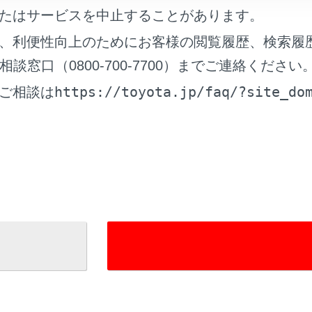
たはサービスを中止することがあります。
れているページ
このページ
、利便性向上のためにお客様の閲覧履歴、検索履
ーダー（自動防眩インナーミラー装着車）
窓口（0800-700-7700）までご連絡ください
トリー＆スタートシステム
https://toyota.jp/faq/?site_do
ご相談は
トドア・リヤドア）