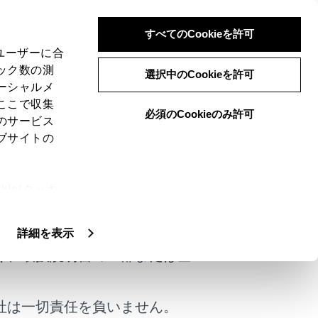
すべてのCookieを許可
、ユーザーに合
ック数の測
選択中のCookieを許可
ーシャルメ
ここで収集
必須のCookieのみ許可
のサービス
ブサイトの
ie(クッキ
けではありません。
、設定の変
扱いについ
詳細を表示
く、取扱説明書の一部または全
社は一切責任を負いません。