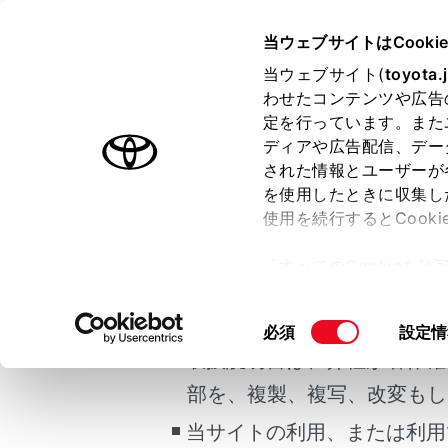
AQUA
取扱説明書
当ウェブサイトはCooki
運転する前に
当ウェブサイト(
toyota.
ホーム
わせたコンテンツや広告
リヤシ
定を行っています。また
はじめに
ディアや広告配信、デー
された情報とユーザーが
安全・安心のために
を使用したときに収集し
ご利用の条件
走行に関する情報表示
使用を続行するとCook
運転する前に
リヤシート
「すべてのCookieを
運転
当サイトには、全ての取扱説
ー)が保存されることに同
室内装備・機能
更、同意を撤回したりす
背もたれ
掲載している取扱説明書はお
同
必須
設定情
マルチメディア
て
」をご覧ください。
意
取扱説明書は、弊社が著作権
お手入れのしかた
の
部を、複製、複写、改変もし
万一の場合には
選
択
当サイトの利用、または利用
車両情報