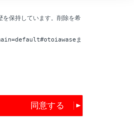
は役に立ちましたか？
歴を保持しています。削除を希
。
はい
いいえ
main=default#otoiawase
ま
同意する