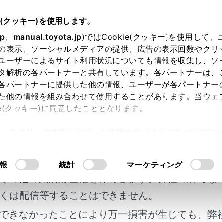
e(クッキー)を使用します。
シートの調整
jp
、
manual.toyota.jp
)ではCookie(クッキー)を使用して
の表示、ソーシャルメディアの提供、広告の表示回数やクリ
ート
ユーザーによるサイト利用状況についても情報を収集し、ソ
タ解析の各パートナーと共有しています。各パートナーは、
各パートナーに提供した他の情報、ユーザーが各パートナー
た他の情報を組み合わせて使用することがあります。当ウェ
ie(クッキー)に同意したこととなります。
は折りたたむことができます。
許可」をクリックすることで、お客様のデバイスにすべてのCook
明書及び補足資料、正誤表等が掲載されているわ
意したことになります。Cookie(クッキー)のオプトアウト
るにあたっては、当社の「
Cookie（クッキー）情報の取り
を倒す・もどす
客様の年式に合致しない場合があります。
報
統計
マーケティング
その他の知的財産権を保有します。弊社の許可な
くは配信等することはできません。
できなかったことにより万一損害が生じても、弊