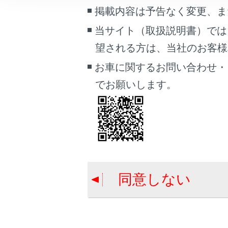
こんなときは
掲載内容は予告なく変更、ま
合わせて見ら
当サイト（取扱説明書）では
ドライブレコ
ブックマーク
望される方は、当社のお客様相談
スマートエン
あとで読む
お車に関するお問い合わせ・
ドア（フロン
PDFで見る
でお願いします。
車両
マルチメディア
関連情報
ナビキット
画面表示設定
同意しない
個人情報の取扱いについて
サイト利用について
お問い合わせ