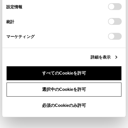
の閲覧履歴、検索履歴を保持しています。削除を希望され
選
デバイスにすべてのCookie(クッキー)が保存されることに同
設定情報
る方は、当社のお客様相談窓口（0800-700-7700）までご
択
意したことになります。Cookie(クッキー)のオプトアウト、
お気に入り設定
連絡ください。
設定の変更、同意を撤回したりするにあたっては、当社の
統計
「
Cookie（クッキー）情報の取り扱いについて
お車に関するお問い合わせ・ご相談は
」をご覧くだ
さい。
現在地を修正する
https://toyota.jp/faq/?
マーケティング
site_domain=default#otoiawase
までお願いします。
ハートフル音声を設定する
詳細を表示
すべてのCookieを許可
同意しない
同意する
選択中のCookieを許可
合わせて見られているページ
必須のCookieのみ許可
地図表示設定をする
走行支援の設定
ドライバーを登録する