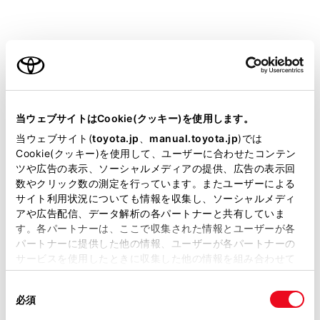
ご利用の条件
設定項目
当サイトには、全ての取扱説明書及び補足資料、正誤表等
が掲載されているわけではありません。
[‍目的地履歴の消去‍]
当ウェブサイトはCookie(クッキー)を使用します。
掲載している取扱説明書はお客様の年式に合致しない場合
当ウェブサイト(
toyota.jp
、
manual.toyota.jp
)では
があります。
Cookie(クッキー)を使用して、ユーザーに合わせたコンテン
ツや広告の表示、ソーシャルメディアの提供、広告の表示回
取扱説明書は、弊社が著作権その他の知的財産権を保有し
数やクリック数の測定を行っています。またユーザーによる
ます。弊社の許可なく、取扱説明書の一部または全部を、
[‍お気に入り‍]
サイト利用状況についても情報を収集し、ソーシャルメディ
複製、複写、改変もしくは配信等することはできません。
アや広告配信、データ解析の各パートナーと共有していま
す。各パートナーは、ここで収集された情報とユーザーが各
当サイトの利用、または利用できなかったことにより万一
[‍ハートフル音声‍]
パートナーに提供した他の情報、ユーザーが各パートナーの
損害が生じても、弊社は一切責任を負いません。
サービスを使用したときに収集した他の情報を組み合わせて
掲載内容は予告なく変更、またはサービスを中止すること
[‍現在地補正‍]
使用することがあります。当ウェブサイトの使用を続行する
があります。
同
とCookie(クッキー)に同意したこととなります。
必須
意
当サイト（取扱説明書）では、利便性向上のためにお客様
の
「すべてのCookieを許可」をクリックすることで、お客様の