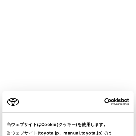
燃料が入った容器
スプレー缶
荷物を積むとき
次のことを必ずお守りください。
お守りいただかないと、ブレーキペダル・アクセ
ルペダルを正しく操作できなかったり、荷物が視
界をさえぎったり、荷物が乗員に衝突したりし
て、思わぬ事故につながるおそれがあり危険で
す。
できるだけ荷物は荷室に積んでください。
ご利用の条件
シート背もたれより高いものをラゲージスペー
当サイトには、全ての取扱説明書及び補足資料、正誤表等
スに積まないでください。
が掲載されているわけではありません。
当ウェブサイトはCookie(クッキー)を使用します。
寸法が長い荷物を積むときは、できるだけ前席
掲載している取扱説明書はお客様の年式に合致しない場合
当ウェブサイト(
toyota.jp
、
manual.toyota.jp
)では