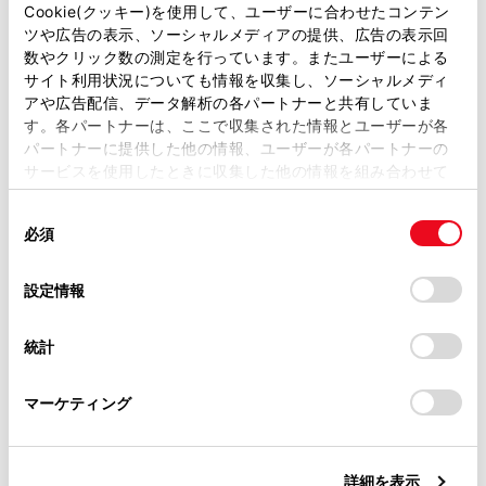
シート背もたれの真うしろには積まないでくだ
があります。
Cookie(クッキー)を使用して、ユーザーに合わせたコンテン
ツや広告の表示、ソーシャルメディアの提供、広告の表示回
さい。
取扱説明書は、弊社が著作権その他の知的財産権を保有し
数やクリック数の測定を行っています。またユーザーによる
ます。弊社の許可なく、取扱説明書の一部または全部を、
サイト利用状況についても情報を収集し、ソーシャルメディ
荷室に人を乗せないでください。乗員用には設
複製、複写、改変もしくは配信等することはできません。
アや広告配信、データ解析の各パートナーと共有していま
計されていません。乗員は、適切にシートベル
す。各パートナーは、ここで収集された情報とユーザーが各
当サイトの利用、または利用できなかったことにより万一
トを着用させ、座席に座らせてください。
パートナーに提供した他の情報、ユーザーが各パートナーの
損害が生じても、弊社は一切責任を負いません。
サービスを使用したときに収集した他の情報を組み合わせて
掲載内容は予告なく変更、またはサービスを中止すること
次の場所には荷物を積まないでください。
使用することがあります。当ウェブサイトの使用を続行する
があります。
同
とCookie(クッキー)に同意したこととなります。
運転席足元
必須
意
当サイト（取扱説明書）では、利便性向上のためにお客様
の
「すべてのCookieを許可」をクリックすることで、お客様の
助手席やリヤ席（荷物を積み重ねる場合）
の閲覧履歴、検索履歴を保持しています。削除を希望され
選
デバイスにすべてのCookie(クッキー)が保存されることに同
設定情報
る方は、当社のお客様相談窓口（0800-700-7700）までご
択
意したことになります。Cookie(クッキー)のオプトアウト、
インストルメントパネル
連絡ください。
設定の変更、同意を撤回したりするにあたっては、当社の
統計
ダッシュボード
「
Cookie（クッキー）情報の取り扱いについて
お車に関するお問い合わせ・ご相談は
」をご覧くだ
さい。
https://toyota.jp/faq/?
室内に積んだ荷物はすべてしっかりと安定させ
マーケティング
site_domain=default#otoiawase
までお願いします。
てください。
荷物の重量・荷重のかけ方について
詳細を表示