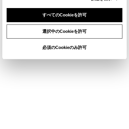
荷物を積み過ぎないでください。
すべてのCookieを許可
荷重を不均等にかけないようにしてください。
同意しない
同意する
選択中のCookieを許可
これはタイヤに負担をかけるだけでなく、ハンド
ル操作性やブレーキ制御の低下により思わぬ事故
必須のCookieのみ許可
につながり、重大な傷害におよぶか、最悪の場合
死亡につながるおそれがあります。
合わせて見られているページ
トヨタチームメイト アドバンストパーク
レーダークルーズコントロール