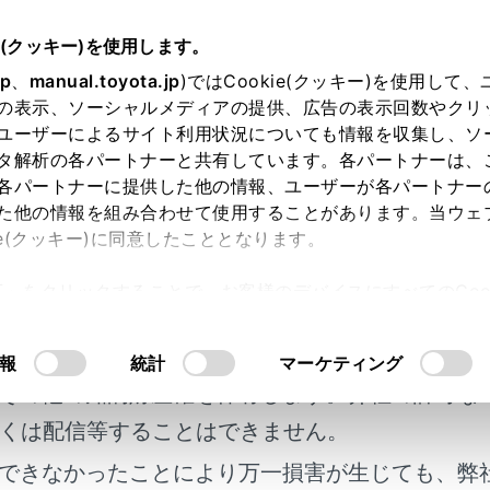
e(クッキー)を使用します。
ハンズフリー電話
連絡先データの編集
jp
、
manual.toyota.jp
)ではCookie(クッキー)を使用して
の表示、ソーシャルメディアの提供、広告の表示回数やクリ
ッチダイヤルを登録する
ユーザーによるサイト利用状況についても情報を収集し、ソ
タ解析の各パートナーと共有しています。各パートナーは、
各パートナーに提供した他の情報、ユーザーが各パートナー
た他の情報を組み合わせて使用することがあります。当ウェ
ie(クッキー)に同意したこととなります。
電話番号を登録しておくことで、ワンタッチで呼び出すことが
許可」をクリックすることで、お客様のデバイスにすべてのCook
です。
明書及び補足資料、正誤表等が掲載されているわ
意したことになります。Cookie(クッキー)のオプトアウト
るにあたっては、当社の「
Cookie（クッキー）情報の取り
客様の年式に合致しない場合があります。
報
統計
マーケティング
らワンタッチダイヤルを登録する
その他の知的財産権を保有します。弊社の許可な
くは配信等することはできません。
ワンタッチダイヤルを登録する
できなかったことにより万一損害が生じても、弊