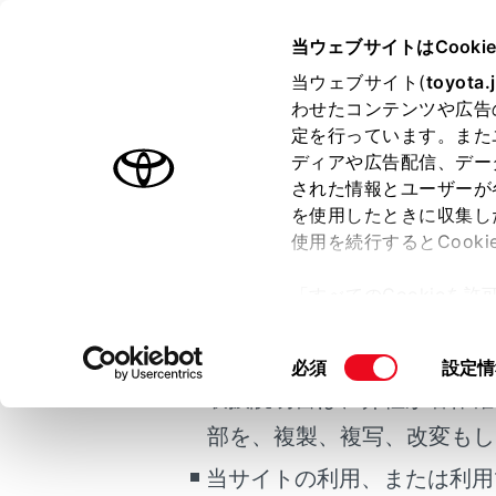
VOXY
取扱説明書
当ウェブサイトはCooki
マルチメディア
当ウェブサイト(
toyota.
ホーム
わせたコンテンツや広告
ワンタ
定を行っています。また
はじめに
ディアや広告配信、デー
された情報とユーザーが
安全・安心のために
メニュー
を使用したときに収集し
ご利用の条件
走行に関する情報表示
使用を続行するとCook
運転する前に
よく利用する
「すべてのCookieを
に登録が必要
運転
当サイトには、全ての取扱説
ー)が保存されることに同
室内装備・機能
更、同意を撤回したりす
掲載している取扱説明書はお
同
必須
設定情
マルチメディア
て
」をご覧ください。
連絡先か
意
取扱説明書は、弊社が著作権
お手入れのしかた
の
部を、複製、複写、改変もし
万一の場合には
履歴から
選
択
当サイトの利用、または利用
車両情報