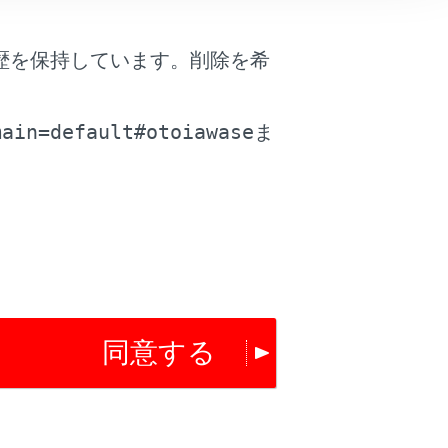
歴を保持しています。削除を希
。
main=default#otoiawase
ま
は役に立ちましたか？
はい
いいえ
同意する