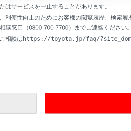
チダイヤルを削除する
たはサービスを中止することがあります。
、利便性向上のためにお客様の閲覧履歴、検索履
窓口（0800-700-7700）までご連絡ください
https://toyota.jp/faq/?site_do
ご相談は
れているページ
このページ
作する
電話を切りかえる
スイッチでのハンズフリー電話の操作