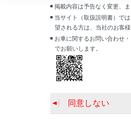
ワンタッ
こんなときは
掲載内容は予告なく変更、ま
当サイト（取扱説明書）では
ブックマーク
望される方は、当社のお客様相談
あとで読む
お車に関するお問い合わせ・
PDFで見る
でお願いします。
合わせて見ら
車両
マルチメディア
通話画面で操
ハンズフリー
画面表示設定
ステアリング
個人情報の取扱いについて
サイト利用について
同意しない
お問い合わせ