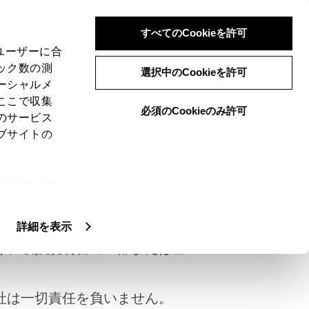
すべてのCookieを許可
、ユーザーに合
ック数の測
選択中のCookieを許可
ーシャルメ
ここで収集
必須のCookieのみ許可
のサービス
ブサイトの
できます。ワンタッチダイヤルは携帯電話ごと
ie(クッキ
けではありません。
、設定の変
扱いについ
詳細を表示
く、取扱説明書の一部または全
社は一切責任を負いません。