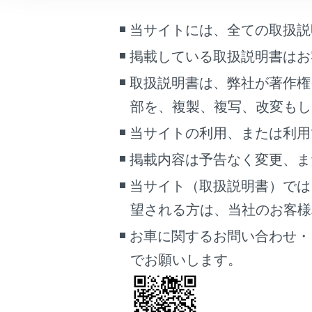
こんなときは
各項目を
当サイトには、全ての取扱説
ブックマーク
掲載している取扱説明書はお
あとで読む
取扱説明書は、弊社が著作権
PDFで見る
部を、複製、複写、改変もし
車両
当サイトの利用、または利用
マルチメディア
「‍Treble‍
掲載内容は予告なく変更、ま
画面表示設定
高音の強
当サイト（取扱説明書）では
個人情報の取扱いについて
「‍Mid‍」
望される方は、当社のお客様相談
サイト利用について
中音の強
お車に関するお問い合わせ・
お問い合わせ
「‍Bass‍」
でお願いします。
低音の強
フェーダ