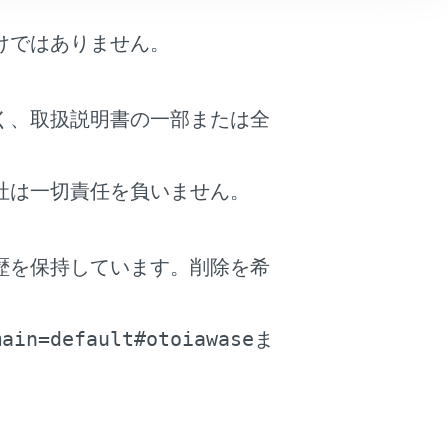
けではありません。
く、取扱説明書の一部または全
社は一切責任を負いません。
歴を保持しています。削除を希
。
main=default#otoiawase
ま