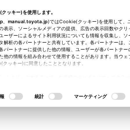
e(クッキー)を使用します。
各種設定および登録
サウンド＆メディア設定
jp
、
manual.toyota.jp
)ではCookie(クッキー)を使用して
の表示、ソーシャルメディアの提供、広告の表示回数やクリ
スの音を調整する
ユーザーによるサイト利用状況についても情報を収集し、ソ
タ解析の各パートナーと共有しています。各パートナーは、
各パートナーに提供した他の情報、ユーザーが各パートナー
た他の情報を組み合わせて使用することがあります。当ウェ
ie(クッキー)に同意したこととなります。
質や音量バランスを調整できます。
許可」をクリックすることで、お客様のデバイスにすべてのCook
ニューの
[‍
‍]
にタッチします。
意したことになります。Cookie(クッキー)のオプトアウト
オ選択‍]
にタッチします。
るにあたっては、当社の「
Cookie（クッキー）情報の取り
報
統計
マーケティング
したいソースにタッチします。
ッチします。
タッチします。
よっては表示されない場合があります。