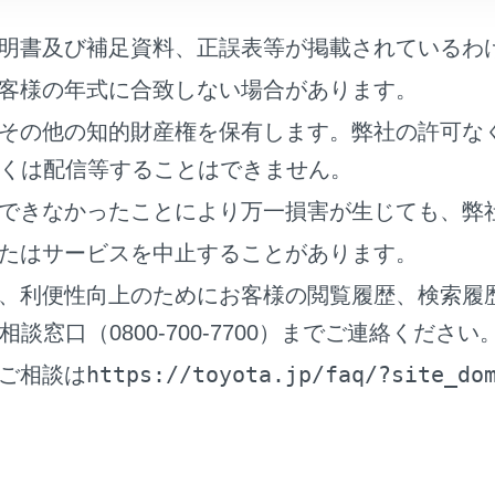
設定します。
明書及び補足資料、正誤表等が掲載されているわ
客様の年式に合致しない場合があります。
その他の知的財産権を保有します。弊社の許可な
くは配信等することはできません。
できなかったことにより万一損害が生じても、弊
」
たはサービスを中止することがあります。
さを調整できます。
、利便性向上のためにお客様の閲覧履歴、検索履
窓口（0800-700-7700）までご連絡ください
さを調整できます。
https://toyota.jp/faq/?site_do
ご相談は
さを調整できます。
ーとバランス