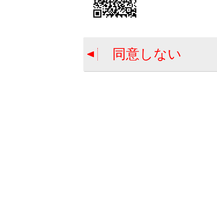
[‍
‍]
を
[‍リセット‍
知識
同意しない
Treb
合わせて見ら
地図表示設定
走行支援の設