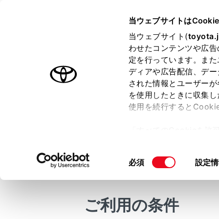
VOXY
取扱説明書
当ウェブサイトはCooki
マルチメディア
当ウェブサイト(
toyota.
ホーム
わせたコンテンツや広告
各ソー
定を行っています。また
はじめに
ディアや広告配信、デー
された情報とユーザーが
安全・安心のために
を使用したときに収集し
走行に関する情報表示
使用を続行するとCook
運転する前に
各ソースの音
「すべてのCookieを
運転
メインメ
ー)が保存されることに同
室内装備・機能
[‍オーディ
更、同意を撤回したりす
同
必須
設定情
マルチメディア
て
」をご覧ください。
音を調整
意
お手入れのしかた
[‍
‍]
にタ
の
万一の場合には
選
[‍音設定‍]
に
ご利用の条件
択
車両情報
ソースに