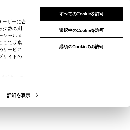
すべてのCookieを許可
、ユーザーに合
ック数の測
選択中のCookieを許可
ーシャルメ
ここで収集
必須のCookieのみ許可
のサービス
ブサイトの
ie(クッキ
、設定の変
扱いについ
詳細を表示