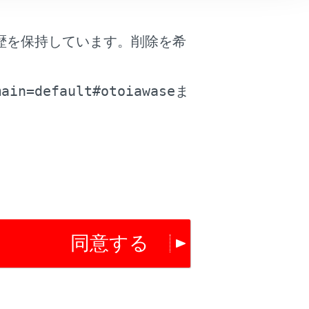
は役に立ちましたか？
歴を保持しています。削除を希
はい
いいえ
。
main=default#otoiawase
ま
同意する