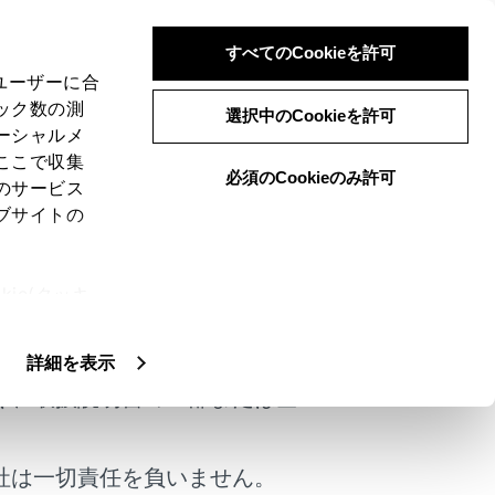
すべてのCookieを許可
、ユーザーに合
ック数の測
選択中のCookieを許可
ーシャルメ
ここで収集
必須のCookieのみ許可
のサービス
ブサイトの
ie(クッキ
けではありません。
、設定の変
扱いについ
詳細を表示
く、取扱説明書の一部または全
社は一切責任を負いません。