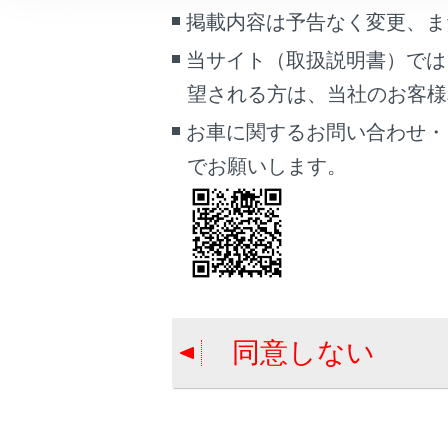
合わせて見ら
こんなときは
掲載内容は予告なく変更、ま
USBメモリー
当サイト（取扱説明書）では
ブックマーク
地上デジタル
望される方は、当社のお客様相談
あとで読む
MP3/WMA/
お車に関するお問い合わせ・
PDFで見る
でお願いします。
車両
マルチメディア
画面表示設定
個人情報の取扱いについて
サイト利用について
同意しない
お問い合わせ