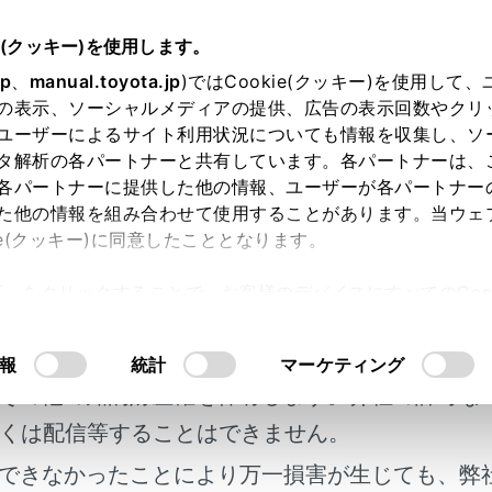
e(クッキー)を使用します。
オーディオ
Android Autoの操作
jp
、
manual.toyota.jp
)ではCookie(クッキー)を使用して
の表示、ソーシャルメディアの提供、広告の表示回数やクリ
id Autoの操作
ユーザーによるサイト利用状況についても情報を収集し、ソ
タ解析の各パートナーと共有しています。各パートナーは、
各パートナーに提供した他の情報、ユーザーが各パートナー
た他の情報を組み合わせて使用することがあります。当ウェ
ie(クッキー)に同意したこととなります。
toを再生する
許可」をクリックすることで、お客様のデバイスにすべてのCook
Autoの再生についての留意事項
明書及び補足資料、正誤表等が掲載されているわ
意したことになります。Cookie(クッキー)のオプトアウト
るにあたっては、当社の「
Cookie（クッキー）情報の取り
客様の年式に合致しない場合があります。
報
統計
マーケティング
その他の知的財産権を保有します。弊社の許可な
くは配信等することはできません。
できなかったことにより万一損害が生じても、弊