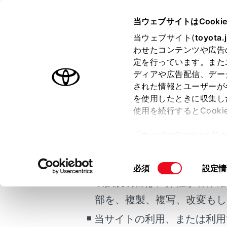
VOXY
取扱説明書
当ウェブサイトはCooki
マルチメディア
当ウェブサイト(
toyota.
ホーム
わせたコンテンツや広告
Andro
定を行っています。また
はじめに
ディアや広告配信、デー
された情報とユーザーが
安全・安心のために
を使用したときに収集し
ご利用の条件
走行に関する情報表示
使用を続行するとCook
運転する前に
Android Au
「すべてのCookieを
運転
Android 
当サイトには、全ての取扱説
ー)が保存されることに同
室内装備・機能
更、同意を撤回したりす
掲載している取扱説明書はお
同
必須
設定情
マルチメディア
て
」をご覧ください。
意
取扱説明書は、弊社が著作権
お手入れのしかた
の
部を、複製、複写、改変もし
万一の場合には
選
択
当サイトの利用、または利用
車両情報