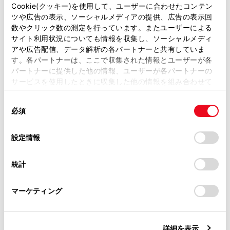
があります。
Cookie(クッキー)を使用して、ユーザーに合わせたコンテン
再生を一時停止します。
ツや広告の表示、ソーシャルメディアの提供、広告の表示回
取扱説明書は、弊社が著作権その他の知的財産権を保有し
数やクリック数の測定を行っています。またユーザーによる
ます。弊社の許可なく、取扱説明書の一部または全部を、
[‍
‍]
サイト利用状況についても情報を収集し、ソーシャルメディ
複製、複写、改変もしくは配信等することはできません。
アや広告配信、データ解析の各パートナーと共有していま
再生します。
す。各パートナーは、ここで収集された情報とユーザーが各
当サイトの利用、または利用できなかったことにより万一
パートナーに提供した他の情報、ユーザーが各パートナーの
損害が生じても、弊社は一切責任を負いません。
[‍
‍]
サービスを使用したときに収集した他の情報を組み合わせて
掲載内容は予告なく変更、またはサービスを中止すること
使用することがあります。当ウェブサイトの使用を続行する
ファイルが切りかわります。
があります。
同
とCookie(クッキー)に同意したこととなります。
タッチし続けると、早送りします。手を離す
必須
意
当サイト（取扱説明書）では、利便性向上のためにお客様
と、その位置から再生します。
の
「すべてのCookieを許可」をクリックすることで、お客様の
の閲覧履歴、検索履歴を保持しています。削除を希望され
選
デバイスにすべてのCookie(クッキー)が保存されることに同
設定情報
る方は、当社のお客様相談窓口（0800-700-7700）までご
[‍
‍]
択
意したことになります。Cookie(クッキー)のオプトアウト、
連絡ください。
設定の変更、同意を撤回したりするにあたっては、当社の
統計
リピート再生をします。
「
Cookie（クッキー）情報の取り扱いについて
お車に関するお問い合わせ・ご相談は
」をご覧くだ
タッチするたびに、再生中のファイル、再生中
さい。
https://toyota.jp/faq/?
のフォルダー、全ファイルの順に切りかわりま
マーケティング
site_domain=default#otoiawase
までお願いします。
す。
[‍
‍]
詳細を表示