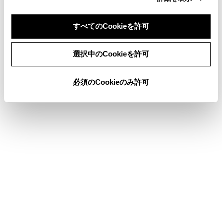
設定可能な項目を表示します。
すべてのCookieを許可
サブメニューのファイル名／フォルダー名
同意しない
同意する
ファイル名またはフォルダー名にタッチする
選択中のCookieを許可
と、再生するファイルを変更できます。
ステアリングスイッチで操作する
必須のCookieのみ許可
[‍<‍]
／
[‍>‍]
スイッチ
ファイルが切りかわります。
押し続けると、フォルダーが切りかわります。