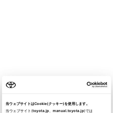
[‍
‍]
ランダム再生をします。
タッチするたびに、全ファイル、解除、フォル
ダー内の順に切りかわります。
[‍
‍]
再生中のファイルの先頭から再生します。 ファ
ご利用の条件
イルの先頭のときは、前のファイルの先頭から
再生します。
タッチし続けると、早もどしします。手を離す
当サイトには、全ての取扱説明書及び補足資料、正誤表等
と、その位置から再生します。
が掲載されているわけではありません。
当ウェブサイトはCookie(クッキー)を使用します。
掲載している取扱説明書はお客様の年式に合致しない場合
[‍
‍]
当ウェブサイト(
toyota.jp
、
manual.toyota.jp
)では