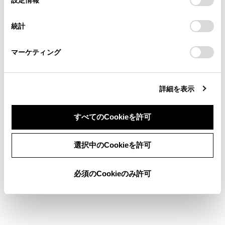
る方は、当社のお客様相談窓口（0800-700-7700）までご
択
意したことになります。Cookie(クッキー)のオプトアウト、
車の後方の距離を示します。
連絡ください。
設定の変更、同意を撤回したりするにあたっては、当社の
統計
リヤバンパー後端の中心位置から約0.5m先（赤
「
Cookie（クッキー）情報の取り扱いについて
お車に関するお問い合わせ・ご相談は
」をご覧くだ
さい。
https://toyota.jp/faq/?
色）を示します。
マーケティング
site_domain=default#otoiawase
までお願いします。
車両中央予想進路線モード
詳細を表示
ハンドル操作に連動して、予想進路線や車両中央線の目
安などが表示されます。
すべてのCookieを許可
またリヤバンパーの中心を、看板やポールなどの目印に
同意しない
同意する
寄せる場合に使用します。
選択中のCookieを許可
必須のCookieのみ許可