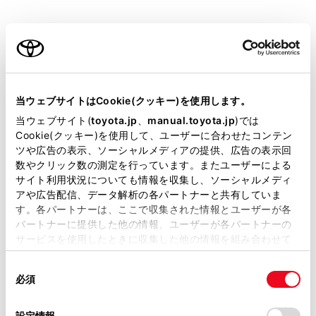
リヤバンパー後端の中心位置から約0.5m先（赤
色）を示します。
ご利用の条件
車両中央線
当サイトには、全ての取扱説明書及び補足資料、正誤表等
後方車幅延長線の中心位置（青色）を示します。
が掲載されているわけではありません。
当ウェブサイトはCookie(クッキー)を使用します。
掲載している取扱説明書はお客様の年式に合致しない場合
当ウェブサイト(
toyota.jp
、
manual.toyota.jp
)では
があります。
Cookie(クッキー)を使用して、ユーザーに合わせたコンテン
距離目安線モード
ツや広告の表示、ソーシャルメディアの提供、広告の表示回
取扱説明書は、弊社が著作権その他の知的財産権を保有し
数やクリック数の測定を行っています。またユーザーによる
距離目安線のみ表示されるモードです。ガイド線を必要
ます。弊社の許可なく、取扱説明書の一部または全部を、
サイト利用状況についても情報を収集し、ソーシャルメディ
としない方におすすめします。
複製、複写、改変もしくは配信等することはできません。
アや広告配信、データ解析の各パートナーと共有していま
す。各パートナーは、ここで収集された情報とユーザーが各
当サイトの利用、または利用できなかったことにより万一
パートナーに提供した他の情報、ユーザーが各パートナーの
損害が生じても、弊社は一切責任を負いません。
サービスを使用したときに収集した他の情報を組み合わせて
掲載内容は予告なく変更、またはサービスを中止すること
使用することがあります。当ウェブサイトの使用を続行する
があります。
同
とCookie(クッキー)に同意したこととなります。
必須
意
当サイト（取扱説明書）では、利便性向上のためにお客様
の
「すべてのCookieを許可」をクリックすることで、お客様の
の閲覧履歴、検索履歴を保持しています。削除を希望され
後方距離目安線
選
デバイスにすべてのCookie(クッキー)が保存されることに同
設定情報