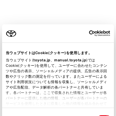
知識
定期的な清掃が必要なとき
お車の使用頻度が高い場合や、大都市や寒冷地
ご利用の条件
などの交通量や粉じんの多い地区でお車を使用
される場合は、25,000 kmごとを目安にフィル
ターを清掃してください。
当サイトには、全ての取扱説明書及び補足資料、正誤表等
が掲載されているわけではありません。
当ウェブサイトはCookie(クッキー)を使用します。
吸入口の清掃について
掲載している取扱説明書はお客様の年式に合致しない場合
当ウェブサイト(
toyota.jp
、
manual.toyota.jp
)では
誤った取り扱いをすると、吸入口カバーまたは
があります。
Cookie(クッキー)を使用して、ユーザーに合わせたコンテン
フィルターが損傷するおそれがあります。ご自
ツや広告の表示、ソーシャルメディアの提供、広告の表示回
取扱説明書は、弊社が著作権その他の知的財産権を保有し
身での清掃に不安がある場合は、トヨタ販売店
数やクリック数の測定を行っています。またユーザーによる
ます。弊社の許可なく、取扱説明書の一部または全部を、
サイト利用状況についても情報を収集し、ソーシャルメディ
にご相談ください。
複製、複写、改変もしくは配信等することはできません。
アや広告配信、データ解析の各パートナーと共有していま
す。各パートナーは、ここで収集された情報とユーザーが各
当サイトの利用、または利用できなかったことにより万一
パートナーに提供した他の情報、ユーザーが各パートナーの
注意
損害が生じても、弊社は一切責任を負いません。
サービスを使用したときに収集した他の情報を組み合わせて
掲載内容は予告なく変更、またはサービスを中止すること
マルチインフォメーションディスプレイ
使用することがあります。当ウェブサイトの使用を続行する
があります。
同
とCookie(クッキー)に同意したこととなります。