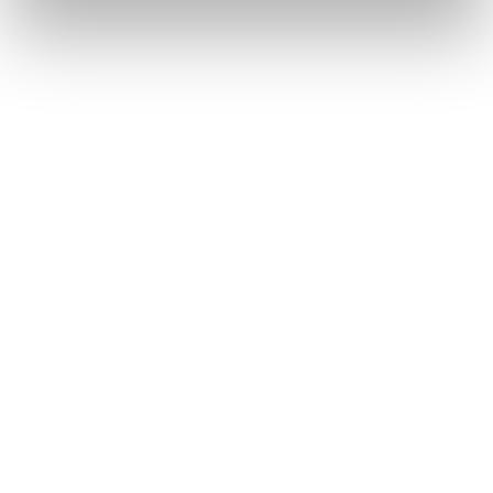
タイヤ交換
ボンネット
このページは役に立ちましたか？
はい
いいえ
ブックマーク
あとで読む
個人情報の取扱いについて