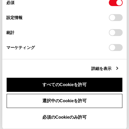
に“駆動用電池の冷却部品のメンテナンス必
必須
意
当サイト（取扱説明書）では、利便性向上のためにお客様
要 取扱書を確認”が表示されたときは
の
「すべてのCookieを許可」をクリックすることで、お客様の
の閲覧履歴、検索履歴を保持しています。削除を希望され
選
デバイスにすべてのCookie(クッキー)が保存されることに同
設定情報
る方は、当社のお客様相談窓口（0800-700-7700）までご
すみやかに清掃してください。
択
意したことになります。Cookie(クッキー)のオプトアウト、
連絡ください。
設定の変更、同意を撤回したりするにあたっては、当社の
警告メッセージが表示されている状態で走行を続ける
統計
「
Cookie（クッキー）情報の取り扱いについて
お車に関するお問い合わせ・ご相談は
」をご覧くだ
と、駆動用電池の出力低下や故障の原因となるおそれ
さい。
https://toyota.jp/faq/?
があります。
マーケティング
site_domain=default#otoiawase
までお願いします。
清掃のしかた
詳細を表示
すべてのCookieを許可
同意しない
同意する
選択中のCookieを許可
合わせて見られているページ
必須のCookieのみ許可
キーの電池交換