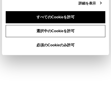
詳細を表示
お問合せ先一覧
ETC画面の操作
すべてのCookieを許可
同意しない
同意する
選択中のCookieを許可
このページは役に立ちましたか？
必須のCookieのみ許可
はい
いいえ
ブックマーク
あとで読む
個人情報の取扱いについて