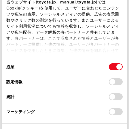
掲載している取扱説明書はお客様の年式に合致しない場合
当ウェブサイト(
toyota.jp
、
manual.toyota.jp
)では
があります。
Cookie(クッキー)を使用して、ユーザーに合わせたコンテン
ETCゲート（入口・出口／精算用）の通過につ
ツや広告の表示、ソーシャルメディアの提供、広告の表示回
取扱説明書は、弊社が著作権その他の知的財産権を保有し
いて
数やクリック数の測定を行っています。またユーザーによる
ます。弊社の許可なく、取扱説明書の一部または全部を、
サイト利用状況についても情報を収集し、ソーシャルメディ
複製、複写、改変もしくは配信等することはできません。
アや広告配信、データ解析の各パートナーと共有していま
利用履歴を確認する
す。各パートナーは、ここで収集された情報とユーザーが各
当サイトの利用、または利用できなかったことにより万一
パートナーに提供した他の情報、ユーザーが各パートナーの
損害が生じても、弊社は一切責任を負いません。
サービスを使用したときに収集した他の情報を組み合わせて
音量を調整する
掲載内容は予告なく変更、またはサービスを中止すること
使用することがあります。当ウェブサイトの使用を続行する
があります。
同
とCookie(クッキー)に同意したこととなります。
必須
セットアップ情報を確認する
意
当サイト（取扱説明書）では、利便性向上のためにお客様
の
「すべてのCookieを許可」をクリックすることで、お客様の
の閲覧履歴、検索履歴を保持しています。削除を希望され
選
デバイスにすべてのCookie(クッキー)が保存されることに同
設定情報
る方は、当社のお客様相談窓口（0800-700-7700）までご
択
意したことになります。Cookie(クッキー)のオプトアウト、
連絡ください。
設定の変更、同意を撤回したりするにあたっては、当社の
統計
「
Cookie（クッキー）情報の取り扱いについて
お車に関するお問い合わせ・ご相談は
」をご覧くだ
さい。
https://toyota.jp/faq/?
マーケティング
site_domain=default#otoiawase
までお願いします。
合わせて見られているページ
道路事業者からのお願い