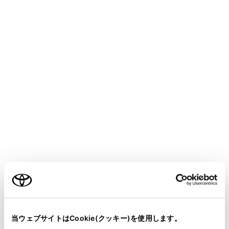
SIENTA HEV
取扱説明書
マルチメディア
ETC の利用
ETC の操作
ETC/ETC2.0 ユニットの使い方
メニュー
ETC/ETC2.0 ユニットについて
ご利用の条件
ETC カードを挿入する
当サイトには、全ての取扱説明書及び補足資料、正誤表等
が掲載されているわけではありません。
当ウェブサイトはCookie(クッキー)を使用します。
ETC カードを抜く