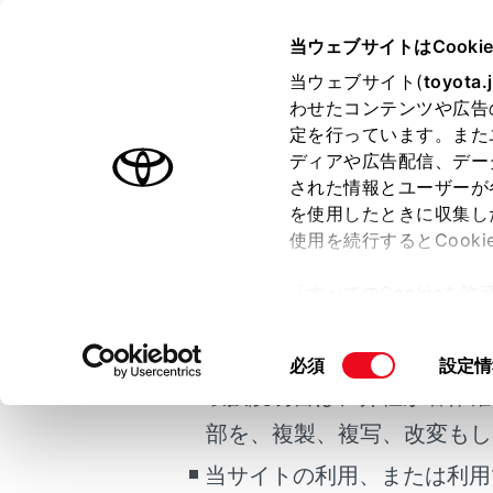
HARRIER HEV
取扱説明書
当ウェブサイトはCooki
運転
ランプの
当ウェブサイト(
toyota.
ホーム
わせたコンテンツや広告
フォグ
定を行っています。また
はじめに
ディアや広告配信、デー
された情報とユーザーが
安全・安心のために
を使用したときに収集し
ご利用の条件
走行に関する情報表示
使用を続行するとCook
運転する前に
雨や霧など
「すべてのCookieを
ためにリヤ
運転
当サイトには、全ての取扱説
ー)が保存されることに同
室内装備・機能
更、同意を撤回したりす
掲載している取扱説明書はお
同
必須
設定情
マルチメディア
て
」をご覧ください。
操作のし
意
取扱説明書は、弊社が著作権
お手入れのしかた
の
部を、複製、複写、改変もし
万一の場合には
選
択
当サイトの利用、または利用
車両情報