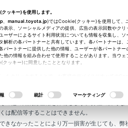
e(クッキー)を使用します。
つけ方・ ワイパーの使い方
jp
、
manual.toyota.jp
)ではCookie(クッキー)を使用して
の表示、ソーシャルメディアの提供、広告の表示回数やクリ
ランプスイッチ
ユーザーによるサイト利用状況についても情報を収集し、ソ
タ解析の各パートナーと共有しています。各パートナーは、
各パートナーに提供した他の情報、ユーザーが各パートナー
た他の情報を組み合わせて使用することがあります。当ウェ
ie(クッキー)に同意したこととなります。
の悪天候下では、前方の視界を確保するためにフロントフォグ
許可」をクリックすることで、お客様のデバイスにすべてのCook
フォグランプを点灯させます。
明書及び補足資料、正誤表等が掲載されているわ
意したことになります。Cookie(クッキー)のオプトアウト
るにあたっては、当社の「
Cookie（クッキー）情報の取り
客様の年式に合致しない場合があります。
報
統計
マーケティング
かた
その他の知的財産権を保有します。弊社の許可な
くは配信等することはできません。
できなかったことにより万一損害が生じても、弊