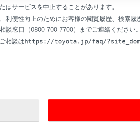
たはサービスを中止することがあります。
れているページ
このページ
、利便性向上のためにお客様の閲覧履歴、検索履
チ
窓口（0800-700-7700）までご連絡ください
ーズコントロール（全車速追従機能付き）
https://toyota.jp/faq/?site_do
ご相談は
ォッシャー（リヤ）