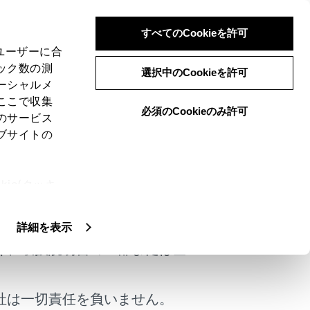
すべてのCookieを許可
、ユーザーに合
ック数の測
選択中のCookieを許可
ーシャルメ
ここで収集
必須のCookieのみ許可
のサービス
ブサイトの
ランプを、後続車に自車の存在を知らせる
ie(クッキ
けではありません。
、設定の変
扱いについ
詳細を表示
く、取扱説明書の一部または全
社は一切責任を負いません。