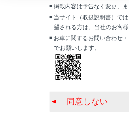
こんなときは
掲載内容は予告なく変更、ま
合わせて見ら
当サイト（取扱説明書）では
ブックマーク
ランプスイッ
望される方は、当社のお客様相談
あとで読む
レーダークル
お車に関するお問い合わせ・
PDFで見る
ワイパー＆ウ
でお願いします。
車両
マルチメディア
画面表示設定
個人情報の取扱いについて
サイト利用について
同意しない
お問い合わせ