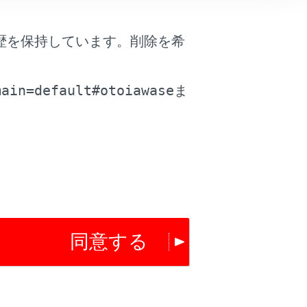
は役に立ちましたか？
歴を保持しています。削除を希
。
はい
いいえ
main=default#otoiawase
ま
同意する