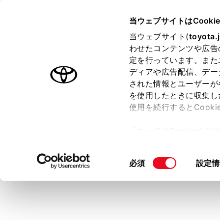
HARRIER HEV
取扱説明書
当ウェブサイトはCooki
マルチメディア
当ウェブサイト(
toyota.
ホーム
わせたコンテンツや広告
シフト
定を行っています。また
はじめに
ディアや広告配信、デー
された情報とユーザーが
安全・安心のために
メニュー
を使用したときに収集し
走行に関する情報表示
使用を続行するとCook
運転する前に
見通しの悪
「すべてのCookieを
ことができ
運転
ー)が保存されることに同
室内装備・機能
更、同意を撤回したりす
同
必須
設定情
シフト
マルチメディア
て
」をご覧ください。
意
カメラ
お手入れのしかた
の
カ
万一の場合には
選
択
車両情報
コ