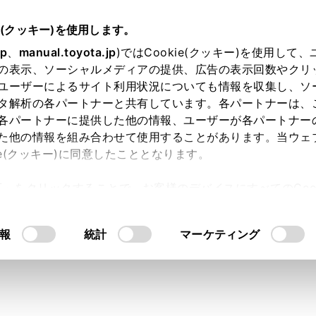
e(クッキー)を使用します。
駐車支援システム
パノラミックビューモニター
jp
、
manual.toyota.jp
)ではCookie(クッキー)を使用して
の表示、ソーシャルメディアの提供、広告の表示回数やクリ
レバーがD、Nのときの表示モ
ユーザーによるサイト利用状況についても情報を収集し、ソ
タ解析の各パートナーと共有しています。各パートナーは、
各パートナーに提供した他の情報、ユーザーが各パートナー
た他の情報を組み合わせて使用することがあります。当ウェ
ie(クッキー)に同意したこととなります。
い交差点やT字路などで、左右方向の状況を画面に映し、接近
許可」をクリックすることで、お客様のデバイスにすべてのCook
ます。また、車両側方の安全確認や狭い道路での接触回避、路
意したことになります。Cookie(クッキー)のオプトアウト
るにあたっては、当社の「
Cookie（クッキー）情報の取り
報
統計
マーケティング
レバーをDまたはNにします。
スイッチを押します。
メラスイッチを押すたびにモードが切りかわります。
ーナリングビューモードがONになっている場合、ハンドルを直