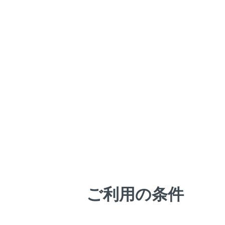
カスタ
コーナ
ーの設
PKS
衝突の
レーキ
パノラミッ
ご利用の条件