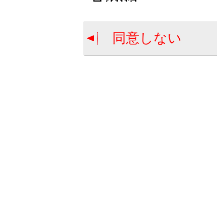
ドアミ
前方距
同意しない
車両前
クリア
センサ
につい
前輪接
前タイ
画面消
カメラ
画面モ
ボタン
ガイド
ボタン
自動表