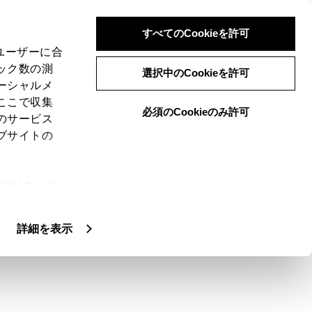
すべてのCookieを許可
、ユーザーに合
ック数の測
ード
選択中のCookieを許可
ーシャルメ
ここで収集
必須のCookieのみ許可
のサービス
ブサイトの
している車や自転車、通行人の確認を行う
ie(クッキ
肩への幅寄せ運転などをサポートします。
、設定の変
扱いについ
詳細を表示
進状態から180度以上回転させると、パノ