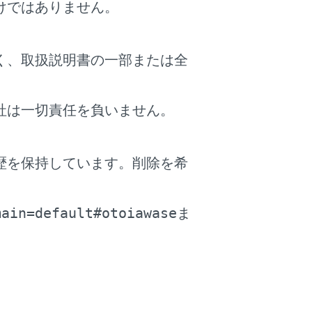
けではありません。
く、取扱説明書の一部または全
社は一切責任を負いません。
歴を保持しています。削除を希
。
main=default#otoiawase
ま