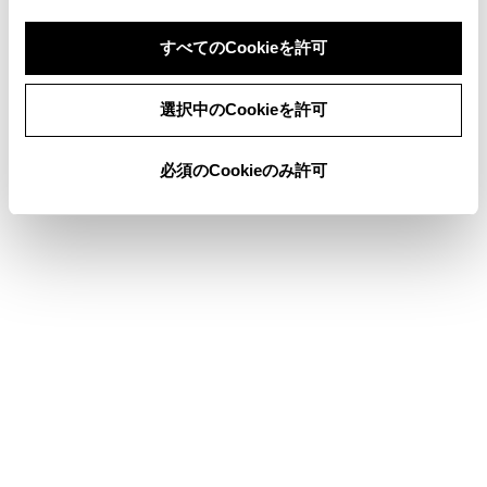
お車を手放すときの注意
すべてのCookieを許可
同意しない
同意する
選択中のCookieを許可
このページは役に立ちましたか？
必須のCookieのみ許可
はい
いいえ
ブックマーク
あとで読む
個人情報の取扱いについて
サイト利用について
お問い合わせ