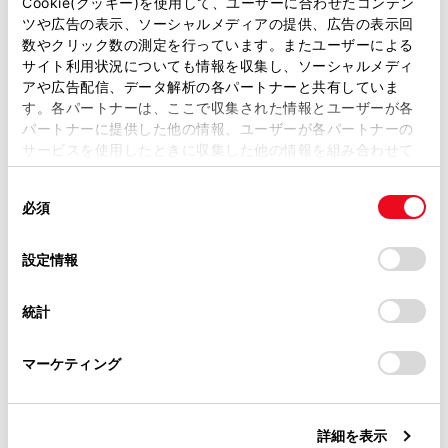
があります。
Cookie(クッキー)を使用して、ユーザーに合わせたコンテン
携帯電話の登録と接続
ツや広告の表示、ソーシャルメディアの提供、広告の表示回
取扱説明書は、弊社が著作権その他の知的財産権を保有し
数やクリック数の測定を行っています。またユーザーによる
ます。弊社の許可なく、取扱説明書の一部または全部を、
サイト利用状況についても情報を収集し、ソーシャルメディ
着信と発信
複製、複写、改変もしくは配信等することはできません。
アや広告配信、データ解析の各パートナーと共有していま
す。各パートナーは、ここで収集された情報とユーザーが各
当サイトの利用、または利用できなかったことにより万一
パートナーに提供した他の情報、ユーザーが各パートナーの
連絡先
損害が生じても、弊社は一切責任を負いません。
サービスを使用したときに収集した他の情報を組み合わせて
掲載内容は予告なく変更、またはサービスを中止すること
使用することがあります。当ウェブサイトの使用を続行する
その他の状況
があります。
同
とCookie(クッキー)に同意したこととなります。
必須
意
当サイト（取扱説明書）では、利便性向上のためにお客様
の
「すべてのCookieを許可」をクリックすることで、お客様の
の閲覧履歴、検索履歴を保持しています。削除を希望され
選
デバイスにすべてのCookie(クッキー)が保存されることに同
設定情報
る方は、当社のお客様相談窓口（0800-700-7700）までご
択
意したことになります。Cookie(クッキー)のオプトアウト、
連絡ください。
設定の変更、同意を撤回したりするにあたっては、当社の
統計
「
Cookie（クッキー）情報の取り扱いについて
お車に関するお問い合わせ・ご相談は
」をご覧くだ
さい。
https://toyota.jp/faq/?
合わせて見られているページ
マーケティング
site_domain=default#otoiawase
までお願いします。
ハンズフリー電話についての留意事項
交通情報から電話をかける
詳細を表示