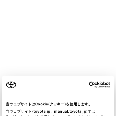
HARRIER HEV
取扱説明書
マルチメディア
ハンズフリー電話
ハンズフリー電話使用上の留意事項
ハンズフリー電話が故障したと
お考えになる前に
メニュー
ご利用の条件
次の症状で気になったりお困りになったときは、考えら
れることと処置を参考に、もう一度確認してください。
当サイトには、全ての取扱説明書及び補足資料、正誤表等
が掲載されているわけではありません。
当ウェブサイトはCookie(クッキー)を使用します。
ハンズフリー電話を使う
掲載している取扱説明書はお客様の年式に合致しない場合
当ウェブサイト(
toyota.jp
、
manual.toyota.jp
)では