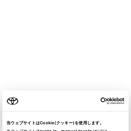
HARRIER HEV
取扱説明書
マルチメディア
ハンズフリー電話
電話のかけ方
交通情報から電話をかける
交通情報やナビゲーションシステムの登録先に電話をか
けます。（→
交通ナビ関連情報を表示する
）
ご利用の条件
メインメニューの[
]にタッチします。
[交通情報]にタッチします。
当サイトには、全ての取扱説明書及び補足資料、正誤表等
希望の項目を選択します。
が掲載されているわけではありません。
当ウェブサイトはCookie(クッキー)を使用します。
掲載している取扱説明書はお客様の年式に合致しない場合
当ウェブサイト(
toyota.jp
、
manual.toyota.jp
)では