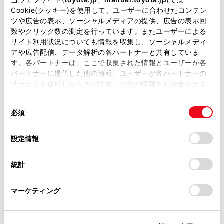
があります。
Cookie(クッキー)を使用して、ユーザーに合わせたコンテン
ツや広告の表示、ソーシャルメディアの提供、広告の表示回
取扱説明書は、弊社が著作権その他の知的財産権を保有し
数やクリック数の測定を行っています。またユーザーによる
ます。弊社の許可なく、取扱説明書の一部または全部を、
サイト利用状況についても情報を収集し、ソーシャルメディ
複製、複写、改変もしくは配信等することはできません。
アや広告配信、データ解析の各パートナーと共有していま
す。各パートナーは、ここで収集された情報とユーザーが各
当サイトの利用、または利用できなかったことにより万一
パートナーに提供した他の情報、ユーザーが各パートナーの
損害が生じても、弊社は一切責任を負いません。
サービスを使用したときに収集した他の情報を組み合わせて
掲載内容は予告なく変更、またはサービスを中止すること
使用することがあります。当ウェブサイトの使用を続行する
があります。
同
とCookie(クッキー)に同意したこととなります。
電話番号を選択します。
必須
意
当サイト（取扱説明書）では、利便性向上のためにお客様
の
「すべてのCookieを許可」をクリックすることで、お客様の
の閲覧履歴、検索履歴を保持しています。削除を希望され
選
デバイスにすべてのCookie(クッキー)が保存されることに同
設定情報
る方は、当社のお客様相談窓口（0800-700-7700）までご
択
意したことになります。Cookie(クッキー)のオプトアウト、
連絡ください。
設定の変更、同意を撤回したりするにあたっては、当社の
統計
「
Cookie（クッキー）情報の取り扱いについて
お車に関するお問い合わせ・ご相談は
」をご覧くだ
さい。
https://toyota.jp/faq/?
マーケティング
site_domain=default#otoiawase
までお願いします。
合わせて見られているページ
ハンズフリー電話についての留意事項