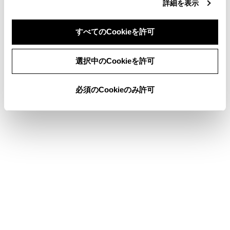
詳細を表示
お車を手放すときの注意
ステアリングスイッチで操作する
すべてのCookieを許可
同意しない
同意する
選択中のCookieを許可
このページは役に立ちましたか？
必須のCookieのみ許可
はい
いいえ
ブックマーク
あとで読む
個人情報の取扱いについて