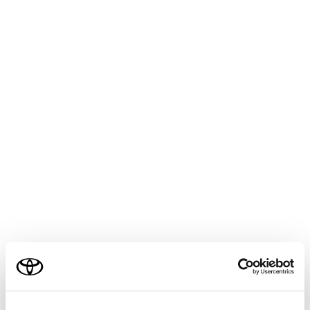
ッチして電話をかけることで、別の相手に電話をかけま
す。
表示された連絡先リスト以外からも電話できます。
[
]：携帯電話とマルチメディアシステムのあいだで、
通話を切りかえることができます。携帯電話で通話中の
ときは、ボタンが青くなります。
[
]：保留中の通話を解除します。保留中のみ表示され
ます。
[
]：通話画面を縮小します。
[
]：メインエリアに通話画面を表示します。
[
]：オプション画面を表示します。 オプション画面で
ご利用の条件
は次のことができます。
当サイトには、全ての取扱説明書及び補足資料、正誤表等