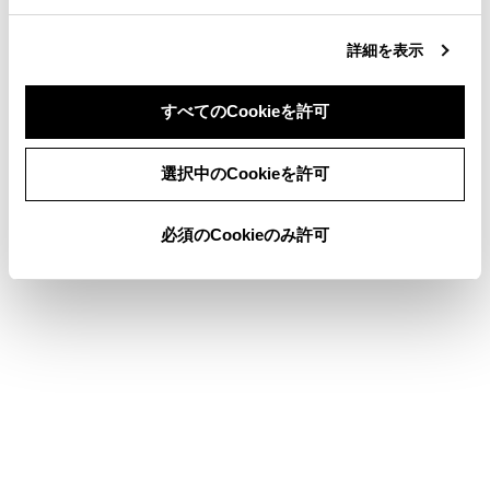
ます。
[
]：通話画面にもどります。通話を保留したまま
詳細を表示
通話画面にもどった場合、再度オプション画面を表示
して保留を解除できます。
すべてのCookieを許可
同意しない
同意する
選択中のCookieを許可
知識
必須のCookieのみ許可
マルチメディアシステムの状態によって
は、通話画面が縮小されたり、表示されな
い場合があります。
携帯電話の機種によっては、通話を切りか
えることができません。
走行中は、ハンズフリー電話での通話から
携帯電話での通話に切りかえることはでき
ません。