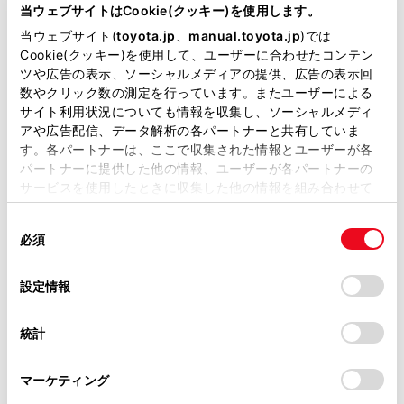
が掲載されているわけではありません。
当ウェブサイトはCookie(クッキー)を使用します。
掲載している取扱説明書はお客様の年式に合致しない場合
当ウェブサイト(
toyota.jp
、
manual.toyota.jp
)では
があります。
Cookie(クッキー)を使用して、ユーザーに合わせたコンテン
ツや広告の表示、ソーシャルメディアの提供、広告の表示回
取扱説明書は、弊社が著作権その他の知的財産権を保有し
数やクリック数の測定を行っています。またユーザーによる
ます。弊社の許可なく、取扱説明書の一部または全部を、
サイト利用状況についても情報を収集し、ソーシャルメディ
複製、複写、改変もしくは配信等することはできません。
アや広告配信、データ解析の各パートナーと共有していま
す。各パートナーは、ここで収集された情報とユーザーが各
当サイトの利用、または利用できなかったことにより万一
パートナーに提供した他の情報、ユーザーが各パートナーの
損害が生じても、弊社は一切責任を負いません。
サービスを使用したときに収集した他の情報を組み合わせて
掲載内容は予告なく変更、またはサービスを中止すること
[送話音量]：送話音量を調整できます。
使用することがあります。当ウェブサイトの使用を続行する
があります。
同
とCookie(クッキー)に同意したこととなります。
送話音量を変更すると、音質が悪くなることがありま
必須
意
当サイト（取扱説明書）では、利便性向上のためにお客様
す。
の
「すべてのCookieを許可」をクリックすることで、お客様の
の閲覧履歴、検索履歴を保持しています。削除を希望され
選
デバイスにすべてのCookie(クッキー)が保存されることに同
[ナビ案内音声]
：通話中のナビゲーション音声案
設定情報
る方は、当社のお客様相談窓口（0800-700-7700）までご
択
意したことになります。Cookie(クッキー)のオプトアウト、
内の割り込みをON/OFFできます。
連絡ください。
設定の変更、同意を撤回したりするにあたっては、当社の
統計
「
Cookie（クッキー）情報の取り扱いについて
お車に関するお問い合わせ・ご相談は
」をご覧くだ
[保留]：通話を一時的に保留できます。 解除するとき
さい。
https://toyota.jp/faq/?
は、[保留]をOFF にします。
マーケティング
site_domain=default#otoiawase
までお願いします。
携帯電話の機種によっては、保留できないことがあり