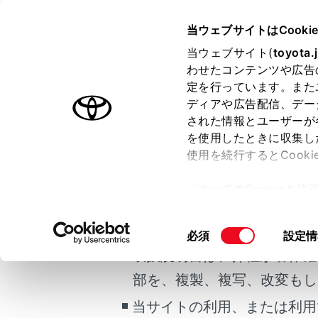
HARRIER HEV
取扱説明書
当ウェブサイトはCooki
マルチメディア
当ウェブサイト(
toyota.
ホーム
わせたコンテンツや広告
VIC
定を行っています。また
はじめに
ディアや広告配信、デー
された情報とユーザーが
安全・安心のために
メニュー
を使用したときに収集し
ご利用の条件
走行に関する情報表示
使用を続行するとCook
運転する前に
VICS
「すべてのCookieを
運転
示され
当サイトには、全ての取扱説
ー)が保存されることに同
室内装備・機能
提供され
更、同意を撤回したりす
掲載している取扱説明書はお
同
必須
設定情
マルチメディア
て
」をご覧ください。
表示する
意
取扱説明書は、弊社が著作権
お手入れのしかた
の
交通情
部を、複製、複写、改変もし
万一の場合には
選
1/16
択
当サイトの利用、または利用
車両情報