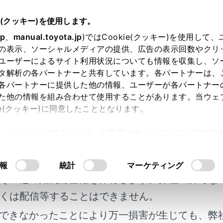
e(クッキー)を使用します。
ナビゲーション
VICS・交通情報
jp
、
manual.toyota.jp
)ではCookie(クッキー)を使用して
の表示、ソーシャルメディアの提供、広告の表示回数やクリ
S・交通情報について
ユーザーによるサイト利用状況についても情報を収集し、ソ
タ解析の各パートナーと共有しています。各パートナーは、
各パートナーに提供した他の情報、ユーザーが各パートナー
た他の情報を組み合わせて使用することがあります。当ウェ
ie(クッキー)に同意したこととなります。
・交通情報は表示されない地点があります。また、地図更新な
許可」をクリックすることで、お客様のデバイスにすべてのCook
なくなることがあります。
明書及び補足資料、正誤表等が掲載されているわ
意したことになります。Cookie(クッキー)のオプトアウト
るVICS・交通情報は、実際の交通状況と異なる場合があり
るにあたっては、当社の「
Cookie（クッキー）情報の取り
客様の年式に合致しない場合があります。
報
統計
マーケティング
地図の種類によっては、VICS・交通情報を表示させることが
その他の知的財産権を保有します。弊社の許可な
報量が多い場合は、表示までに時間がかかります。
くは配信等することはできません。
万図より広域な地図では、交通情報は表示されません。
できなかったことにより万一損害が生じても、弊