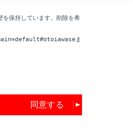
歴を保持しています。削除を希
。
main=default#otoiawase
ま
は役に立ちましたか？
はい
いいえ
同意する