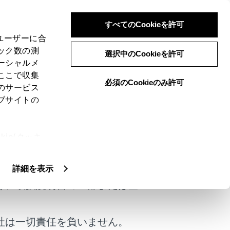
すべてのCookieを許可
、ユーザーに合
ック数の測
選択中のCookieを許可
ーシャルメ
ここで収集
必須のCookieのみ許可
のサービス
ブサイトの
どにより今まで表示されていた地点でも、表
ie(クッキ
けではありません。
、設定の変
ますので、あくまでも参考としてください。
扱いについ
詳細を表示
できない場合があります。
く、取扱説明書の一部または全
社は一切責任を負いません。