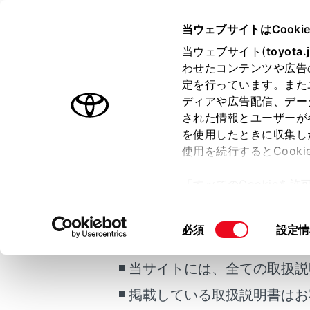
HARRIER HEV
取扱説明書
当ウェブサイトはCooki
マルチメディア
当ウェブサイト(
toyota.
ホーム
わせたコンテンツや広告
音声コ
定を行っています。また
はじめに
ディアや広告配信、デー
された情報とユーザーが
安全・安心のために
を使用したときに収集し
走行に関する情報表示
使用を続行するとCook
運転する前に
音声操作画
「すべてのCookieを
運転
ー)が保存されることに同
室内装備・機能
ご利用の条件
更、同意を撤回したりす
同
必須
設定情
マルチメディア
て
」をご覧ください。
意
お手入れのしかた
の
当サイトには、全ての取扱説
万一の場合には
選
掲載している取扱説明書はお
択
車両情報