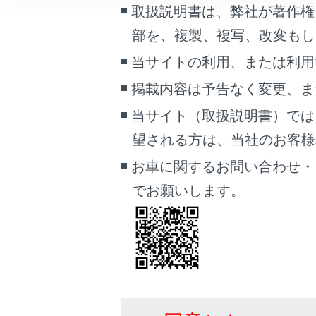
取扱説明書は、弊社が著作権
こんなときは
部を、複製、複写、改変もし
ブックマーク
当サイトの利用、または利用
あとで読む
掲載内容は予告なく変更、ま
知識
PDFで見る
当サイト（取扱説明書）では
車両
望される方は、当社のお客様相談
方
マルチメディア
お車に関するお問い合わせ・
地
画面表示設定
正
でお願いします。
個人情報の取扱いについて
何
く
サイト利用について
に
お問い合わせ
機能一覧