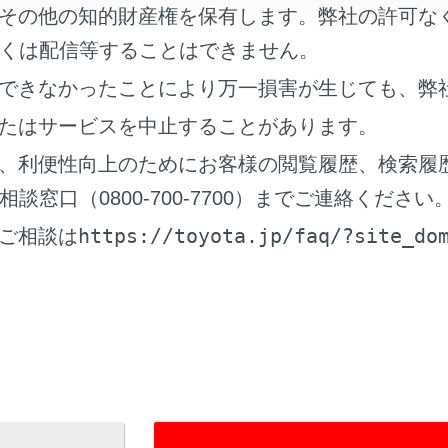
その他の知的財産権を保有します。弊社の許可な
くは配信等することはできません。
できなかったことにより万一損害が生じても、弊
たはサービスを中止することがあります。
、利便性向上のためにお客様の閲覧履歴、検索履
窓口（0800-700-7700）までご連絡ください
言や言い方の違いなどにより正しく認識されないことがありま
https://toyota.jp/faq/?site_do
ご相談は
名や施設を検索するときに、エージェント（音声対話サービス
式名称でお話しください。
をどうしたいかがわかるように発話すると、エージェント（音
なります。たとえば目的地を名称で検索する場合、名称のみを
行きたい」のように名称と動詞を含めて発話してください。