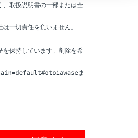
く、取扱説明書の一部または全
社は一切責任を負いません。
歴を保持しています。削除を希
。
す。
main=default#otoiawase
ま
）が通称や略称を認識しない場合は、
声対話サービス）が発話を認識しやす
発話するのではなく、「近くの喫茶店