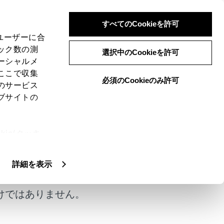
すべてのCookieを許可
、ユーザーに合
ック数の測
選択中のCookieを許可
ーシャルメ
ここで収集
必須のCookieのみ許可
のサービス
ブサイトの
は自然な発話を認識できます。
ie(クッキ
、設定の変
扱いについ
詳細を表示
けではありません。