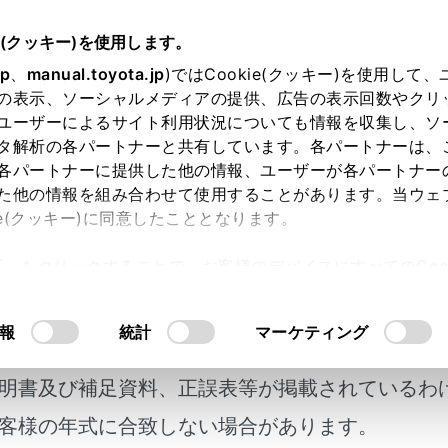
e(クッキー)を使用します。
基本操作
エージェント（音声対話サービス）
jp
、
manual.toyota.jp
)ではCookie(クッキー)を使用して
の表示、ソーシャルメディアの提供、広告の表示回数やクリ
マンドを発話する
ユーザーによるサイト利用状況についても情報を収集し、ソ
タ解析の各パートナーと共有しています。各パートナーは、
各パートナーに提供した他の情報、ユーザーが各パートナー
た他の情報を組み合わせて使用することがあります。当ウェ
ie(クッキー)に同意したこととなります。
面が表示されたら音声コマンドを発話してください。システム
許可」をクリックすることで、お客様のデバイスにすべてのCook
意したことになります。Cookie(クッキー)のオプトアウト
るにあたっては、当社の「
Cookie（クッキー）情報の取り
報
統計
マーケティング
明書及び補足資料、正誤表等が掲載されているわ
客様の年式に合致しない場合があります。