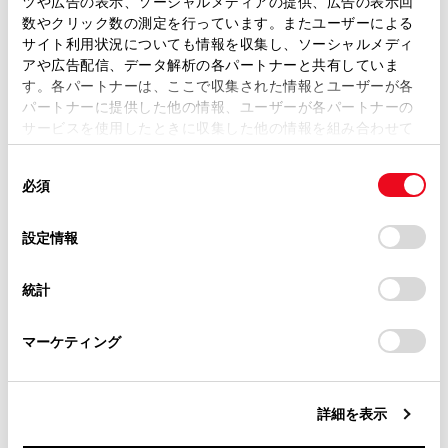
ツや広告の表示、ソーシャルメディアの提供、広告の表示回
取扱説明書は、弊社が著作権その他の知的財産権を保有し
数やクリック数の測定を行っています。またユーザーによる
ルート設定（→
ルート設定をする
）
ます。弊社の許可なく、取扱説明書の一部または全部を、
サイト利用状況についても情報を収集し、ソーシャルメディ
複製、複写、改変もしくは配信等することはできません。
案内設定（→
案内設定
）
アや広告配信、データ解析の各パートナーと共有していま
す。各パートナーは、ここで収集された情報とユーザーが各
当サイトの利用、または利用できなかったことにより万一
地図更新設定（→
地図更新画面の使い方
）
パートナーに提供した他の情報、ユーザーが各パートナーの
損害が生じても、弊社は一切責任を負いません。
サービスを使用したときに収集した他の情報を組み合わせて
その他設定（→
その他設定
）
掲載内容は予告なく変更、またはサービスを中止すること
使用することがあります。当ウェブサイトの使用を続行する
があります。
同
とCookie(クッキー)に同意したこととなります。
必須
意
当サイト（取扱説明書）では、利便性向上のためにお客様
の
「すべてのCookieを許可」をクリックすることで、お客様の
の閲覧履歴、検索履歴を保持しています。削除を希望され
選
デバイスにすべてのCookie(クッキー)が保存されることに同
設定情報
る方は、当社のお客様相談窓口（0800-700-7700）までご
択
意したことになります。Cookie(クッキー)のオプトアウト、
連絡ください。
設定の変更、同意を撤回したりするにあたっては、当社の
統計
「
Cookie（クッキー）情報の取り扱いについて
お車に関するお問い合わせ・ご相談は
」をご覧くだ
合わせて見られているページ
さい。
https://toyota.jp/faq/?
マーケティング
site_domain=default#otoiawase
までお願いします。
ドライバーを登録する
各ソースの音を調整する
詳細を表示
画面表示の設定を変更する