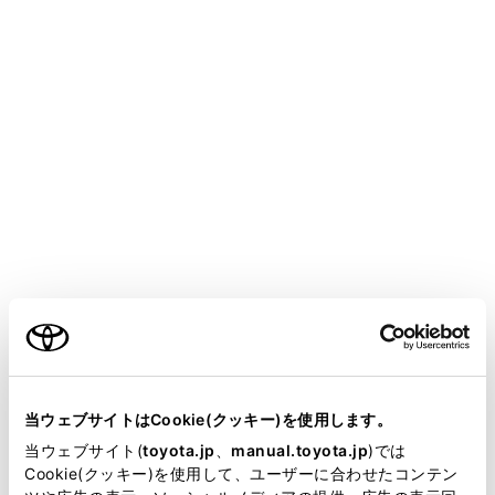
HARRIER HEV
取扱説明書
マルチメディア
各種設定および登録
ナビゲーション設定
ナビゲーションの設定
地図の色や文字サイズなど、ナビゲーションの各種設定
を変更できます。
ご利用の条件
メインメニューの[
]にタッチします。
当サイトには、全ての取扱説明書及び補足資料、正誤表等
サブメニューの[ナビゲーション]にタッチします。
が掲載されているわけではありません。
当ウェブサイトはCookie(クッキー)を使用します。
各項目を設定します。
掲載している取扱説明書はお客様の年式に合致しない場合
当ウェブサイト(
toyota.jp
、
manual.toyota.jp
)では
があります。
Cookie(クッキー)を使用して、ユーザーに合わせたコンテン
地図表示設定（→
地図表示設定をする
）