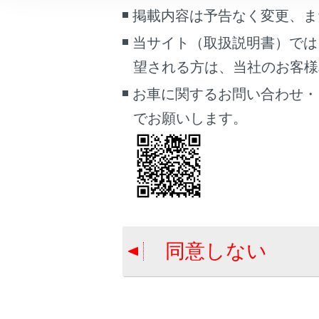
こんなときは
掲載内容は予告なく変更、ま
合わせて見ら
当サイト（取扱説明書）では
補機バッテリ
ブックマーク
望される方は、当社のお客様相談
警告灯がつい
あとで読む
お車に関するお問い合わせ・
警告メッセー
PDFで見る
でお願いします。
車両
マルチメディア
画面表示設定
個人情報の取扱いについて
サイト利用について
同意しない
お問い合わせ