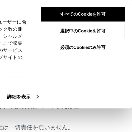
すべてのCookieを許可
、ユーザーに合
ック数の測
選択中のCookieを許可
ーシャルメ
ここで収集
必須のCookieのみ許可
のサービス
ブサイトの
で給油扉を開けることができます。
ie(クッキ
けではありません。
、設定の変
扱いについ
詳細を表示
く、取扱説明書の一部または全
社は一切責任を負いません。