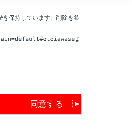
は役に立ちましたか？
歴を保持しています。削除を希
。
はい
いいえ
main=default#otoiawase
ま
同意する