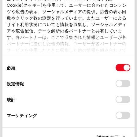
があります。
スマートエントリー＆スタートシステム・
Cookie(クッキー)を使用して、ユーザーに合わせたコンテン
ツや広告の表示、ソーシャルメディアの提供、広告の表示回
ワイヤレス機能が作動しない
取扱説明書は、弊社が著作権その他の知的財産権を保有し
数やクリック数の測定を行っています。またユーザーによる
ます。弊社の許可なく、取扱説明書の一部または全部を、
作動距離が短くなる
サイト利用状況についても情報を収集し、ソーシャルメディ
複製、複写、改変もしくは配信等することはできません。
アや広告配信、データ解析の各パートナーと共有していま
す。各パートナーは、ここで収集された情報とユーザーが各
当サイトの利用、または利用できなかったことにより万一
パートナーに提供した他の情報、ユーザーが各パートナーの
損害が生じても、弊社は一切責任を負いません。
事前に準備するもの
サービスを使用したときに収集した他の情報を組み合わせて
掲載内容は予告なく変更、またはサービスを中止すること
使用することがあります。当ウェブサイトの使用を続行する
があります。
同
とCookie(クッキー)に同意したこととなります。
電池を交換するには
必須
意
当サイト（取扱説明書）では、利便性向上のためにお客様
の
「すべてのCookieを許可」をクリックすることで、お客様の
の閲覧履歴、検索履歴を保持しています。削除を希望され
選
デバイスにすべてのCookie(クッキー)が保存されることに同
設定情報
る方は、当社のお客様相談窓口（0800-700-7700）までご
択
意したことになります。Cookie(クッキー)のオプトアウト、
連絡ください。
設定の変更、同意を撤回したりするにあたっては、当社の
統計
「
Cookie（クッキー）情報の取り扱いについて
お車に関するお問い合わせ・ご相談は
」をご覧くだ
さい。
https://toyota.jp/faq/?
合わせて見られているページ
マーケティング
site_domain=default#otoiawase
までお願いします。
エアコンフィルターの交換