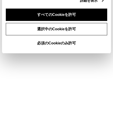
詳細を表示
ボンネット
ワイパーゴムの交換
すべてのCookieを許可
同意しない
同意する
選択中のCookieを許可
このページは役に立ちましたか？
必須のCookieのみ許可
はい
いいえ
ブックマーク
あとで読む
個人情報の取扱いについて
サイト利用について