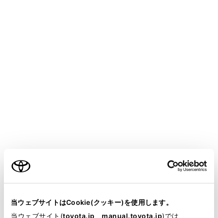
HARRIER HEV
取扱説明書
お手入れのしかた
簡単な点検・部品交換
電子キーの電池交換
メニュー
電池が消耗しているときは、新しい電池に交換してくだ
さい。
ご利用の条件
知識
当サイトには、全ての取扱説明書及び補足資料、正誤表等
電子キーの電池が消耗していると
が掲載されているわけではありません。
当ウェブサイトはCookie(クッキー)を使用します。
次のような状態になります。
掲載している取扱説明書はお客様の年式に合致しない場合
当ウェブサイト(
toyota.jp
、
manual.toyota.jp
)では