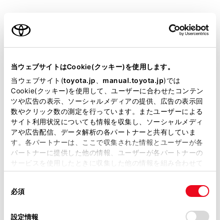
ご利用の条件
当サイトには、全ての取扱説明書及び補足資料、正誤表等
が掲載されているわけではありません。
当ウェブサイトはCookie(クッキー)を使用します。
連絡先を選択します。
掲載している取扱説明書はお客様の年式に合致しない場合
当ウェブサイト(
toyota.jp
、
manual.toyota.jp
)では
があります。
Cookie(クッキー)を使用して、ユーザーに合わせたコンテン
電話番号を選択します。
ツや広告の表示、ソーシャルメディアの提供、広告の表示回
取扱説明書は、弊社が著作権その他の知的財産権を保有し
本機能を利用すると、通話中の相手を保留しま
数やクリック数の測定を行っています。またユーザーによる
ます。弊社の許可なく、取扱説明書の一部または全部を、
す。
サイト利用状況についても情報を収集し、ソーシャルメディ
複製、複写、改変もしくは配信等することはできません。
アや広告配信、データ解析の各パートナーと共有していま
す。各パートナーは、ここで収集された情報とユーザーが各
当サイトの利用、または利用できなかったことにより万一
パートナーに提供した他の情報、ユーザーが各パートナーの
損害が生じても、弊社は一切責任を負いません。
知識
サービスを使用したときに収集した他の情報を組み合わせて
掲載内容は予告なく変更、またはサービスを中止すること
使用することがあります。当ウェブサイトの使用を続行する
があります。
携帯電話会社と割込通話の契約をしている
同
とCookie(クッキー)に同意したこととなります。
必須
意
必要があります。
当サイト（取扱説明書）では、利便性向上のためにお客様
の
「すべてのCookieを許可」をクリックすることで、お客様の
の閲覧履歴、検索履歴を保持しています。削除を希望され
携帯電話がHFP Ver. 1.5 以上のプロファイル
選
デバイスにすべてのCookie(クッキー)が保存されることに同
設定情報
る方は、当社のお客様相談窓口（0800-700-7700）までご