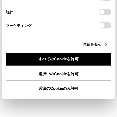
択
に対応していない場合は、割込通話できま
意したことになります。Cookie(クッキー)のオプトアウト、
連絡ください。
設定の変更、同意を撤回したりするにあたっては、当社の
せん。
統計
「
Cookie（クッキー）情報の取り扱いについて
お車に関するお問い合わせ・ご相談は
」をご覧くだ
携帯電話の機種や契約内容によっては、本
さい。
https://toyota.jp/faq/?
機能が利用できない場合があります。
マーケティング
site_domain=default#otoiawase
までお願いします。
詳細を表示
すべてのCookieを許可
合わせて見られているページ
同意しない
同意する
選択中のCookieを許可
ハンズフリー電話についての留意事項
必須のCookieのみ許可
連絡先データの転送
グループ通話をする