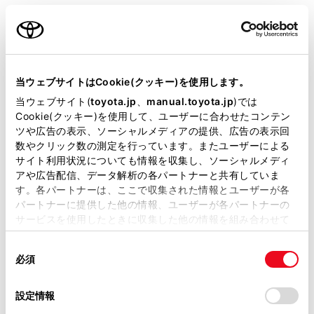
ご利用の条件
情報の番号（[1]/[2]/[3]...）にタッチします。
[<]／[>]または[自動送り]にタッチします。
当サイトには、全ての取扱説明書及び補足資料、正誤表等
前回情報を表示させたときに[自動送り]にタッチ
が掲載されているわけではありません。
当ウェブサイトはCookie(クッキー)を使用します。
していると、情報を表示すると同時に自動送りが
掲載している取扱説明書はお客様の年式に合致しない場合
開始されます。
当ウェブサイト(
toyota.jp
、
manual.toyota.jp
)では
があります。
Cookie(クッキー)を使用して、ユーザーに合わせたコンテン
情報のページを送るときは、[<]／[>]にタッチし
ツや広告の表示、ソーシャルメディアの提供、広告の表示回
取扱説明書は、弊社が著作権その他の知的財産権を保有し
ます。
数やクリック数の測定を行っています。またユーザーによる
ます。弊社の許可なく、取扱説明書の一部または全部を、
サイト利用状況についても情報を収集し、ソーシャルメディ
複製、複写、改変もしくは配信等することはできません。
[自動送り]にタッチすると、情報が自動で送られ
アや広告配信、データ解析の各パートナーと共有していま
ます。すべての情報が表示されたあとは、最初の
す。各パートナーは、ここで収集された情報とユーザーが各
当サイトの利用、または利用できなかったことにより万一
パートナーに提供した他の情報、ユーザーが各パートナーの
ページに戻ります。走行中は自動送りできませ
損害が生じても、弊社は一切責任を負いません。
サービスを使用したときに収集した他の情報を組み合わせて
ん。
掲載内容は予告なく変更、またはサービスを中止すること
使用することがあります。当ウェブサイトの使用を続行する
があります。
同
とCookie(クッキー)に同意したこととなります。
情報の自動送りを中止するときは、[停止]にタッ
必須
意
当サイト（取扱説明書）では、利便性向上のためにお客様
チします。
の
「すべてのCookieを許可」をクリックすることで、お客様の
の閲覧履歴、検索履歴を保持しています。削除を希望され
選
デバイスにすべてのCookie(クッキー)が保存されることに同
自動送り中に[<]／[>]にタッチして、情報を送っ
設定情報
る方は、当社のお客様相談窓口（0800-700-7700）までご
択
意したことになります。Cookie(クッキー)のオプトアウト、
たときは、自動送りは中止されます。