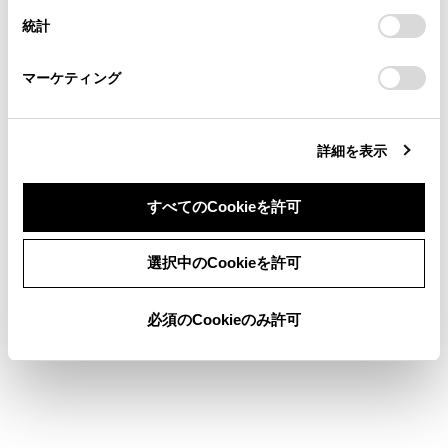
連絡ください。
設定の変更、同意を撤回したりするにあたっては、当社の
統計
「
Cookie（クッキー）情報の取り扱いについて
お車に関するお問い合わせ・ご相談は
」をご覧くだ
[目次]にタッチすると、手順5の画面に戻りま
さい。
https://toyota.jp/faq/?
す。
マーケティング
site_domain=default#otoiawase
までお願いします。
詳細を表示
すべてのCookieを許可
合わせて見られているページ
同意しない
同意する
選択中のCookieを許可
地図を更新する
コネクティッドナビ
必須のCookieのみ許可
目的地検索画面の見方
このページは役に立ちましたか？