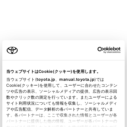
ご利用の条件
当サイトには、全ての取扱説明書及び補足資料、正誤表等
設定項目
が掲載されているわけではありません。
当ウェブサイトはCookie(クッキー)を使用します。
掲載している取扱説明書はお客様の年式に合致しない場合
当ウェブサイト(
toyota.jp
、
manual.toyota.jp
)では
エージェント
があります。
Cookie(クッキー)を使用して、ユーザーに合わせたコンテン
ツや広告の表示、ソーシャルメディアの提供、広告の表示回
取扱説明書は、弊社が著作権その他の知的財産権を保有し
音声操作を開
数やクリック数の測定を行っています。またユーザーによる
[起動ワード]
ます。弊社の許可なく、取扱説明書の一部または全部を、
更する
）
サイト利用状況についても情報を収集し、ソーシャルメディ
複製、複写、改変もしくは配信等することはできません。
アや広告配信、データ解析の各パートナーと共有していま
す。各パートナーは、ここで収集された情報とユーザーが各
当サイトの利用、または利用できなかったことにより万一
[起動ワードのカスタマイズ]
音声操作を開
パートナーに提供した他の情報、ユーザーが各パートナーの
損害が生じても、弊社は一切責任を負いません。
サービスを使用したときに収集した他の情報を組み合わせて