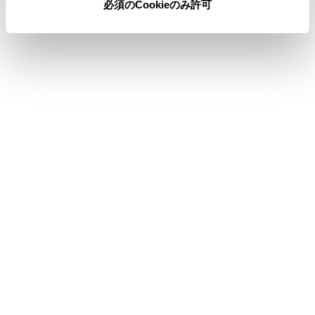
必須のCookieのみ許可
合わせて見られているページ
その他設定
ソフトウェア情報の確認や更新をする
地図表示設定をする
このページは役に立ちましたか？
はい
いいえ