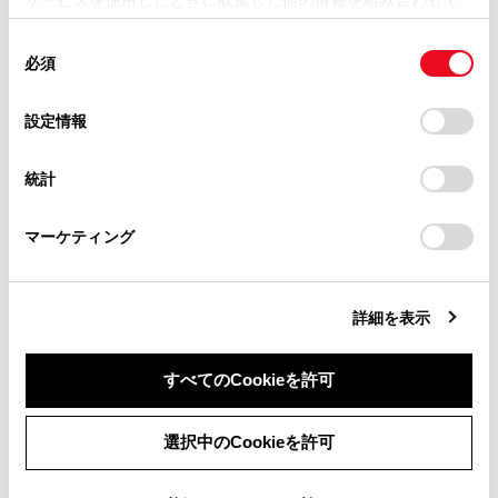
掲載内容は予告なく変更、またはサービスを中止すること
[マイクボタン]
[
]ボタンの
使用することがあります。当ウェブサイトの使用を続行する
があります。
同
とCookie(クッキー)に同意したこととなります。
必須
意
当サイト（取扱説明書）では、利便性向上のためにお客様
「音声ガイド」
の
「すべてのCookieを許可」をクリックすることで、お客様の
の閲覧履歴、検索履歴を保持しています。削除を希望され
選
デバイスにすべてのCookie(クッキー)が保存されることに同
設定情報
る方は、当社のお客様相談窓口（0800-700-7700）までご
択
意したことになります。Cookie(クッキー)のオプトアウト、
[音声ガイド再生]
音声ガイダンス
連絡ください。
設定の変更、同意を撤回したりするにあたっては、当社の
統計
「
Cookie（クッキー）情報の取り扱いについて
お車に関するお問い合わせ・ご相談は
」をご覧くだ
「通知」
さい。
https://toyota.jp/faq/?
マーケティング
site_domain=default#otoiawase
までお願いします。
[通知表示中の発話受付]
電話着信の通
詳細を表示
音声操作の起動ワードを変更する
すべてのCookieを許可
同意しない
同意する
選択中のCookieを許可