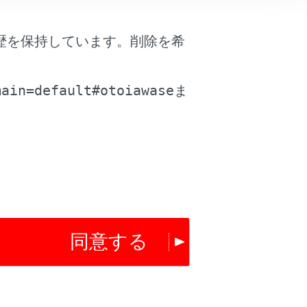
歴を保持しています。削除を希
。
main=default#otoiawase
ま
は役に立ちましたか？
同意する
はい
いいえ