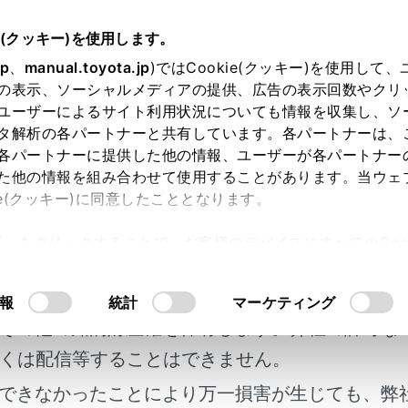
e(クッキー)を使用します。
ナビゲーション
VICS・交通情報
jp
、
manual.toyota.jp
)ではCookie(クッキー)を使用して
の表示、ソーシャルメディアの提供、広告の表示回数やクリ
S・交通情報を使う
ユーザーによるサイト利用状況についても情報を収集し、ソ
タ解析の各パートナーと共有しています。各パートナーは、
各パートナーに提供した他の情報、ユーザーが各パートナー
た他の情報を組み合わせて使用することがあります。当ウェ
ie(クッキー)に同意したこととなります。
ICS記号や交通情報を表示することができます。
許可」をクリックすることで、お客様のデバイスにすべてのCook
渋滞、橙色：混雑、緑色：空き道
明書及び補足資料、正誤表等が掲載されているわ
意したことになります。Cookie(クッキー)のオプトアウト
るにあたっては、当社の「
Cookie（クッキー）情報の取り
報の表示／非表示の切り替えは地図表示設定画面（→
地図表示
客様の年式に合致しない場合があります。
報
統計
マーケティング
その他の知的財産権を保有します。弊社の許可な
くは配信等することはできません。
できなかったことにより万一損害が生じても、弊