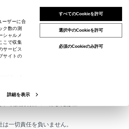
すべてのCookieを許可
、ユーザーに合
ック数の測
選択中のCookieを許可
ーシャルメ
ここで収集
必須のCookieのみ許可
のサービス
ブサイトの
ie(クッキ
けではありません。
、設定の変
扱いについ
設定
）で行います。
詳細を表示
く、取扱説明書の一部または全
社は一切責任を負いません。