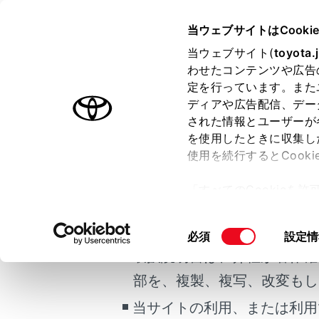
HARRIER HEV
取扱説明書
当ウェブサイトはCooki
マルチメディア
当ウェブサイト(
toyota.
ホーム
わせたコンテンツや広告
VIC
定を行っています。また
はじめに
ディアや広告配信、デー
された情報とユーザーが
安全・安心のために
を使用したときに収集し
ご利用の条件
走行に関する情報表示
使用を続行するとCook
運転する前に
地図上にV
「すべてのCookieを
運転
赤色：
当サイトには、全ての取扱説
ー)が保存されることに同
室内装備・機能
更、同意を撤回したりす
交通情
掲載している取扱説明書はお
同
必須
設定情
マルチメディア
て
」をご覧ください。
意
取扱説明書は、弊社が著作権
お手入れのしかた
の
部を、複製、複写、改変もし
万一の場合には
選
択
当サイトの利用、または利用
車両情報