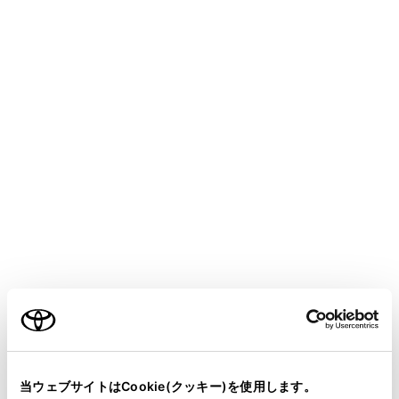
HARRIER HEV
取扱説明書
運転
運転支援装置について
PCS（プリクラッシュセーフテ
ィ）
メニュー
進路上の作動対象（→
システムの作動対象
）を前方セ
ンサーで検出し、衝突の可能性が高いとシステムが判断
したときに、警報やブレーキ力制御により運転者の衝突
ご利用の条件
回避操作を補助します。また、衝突の可能性がさらに高
まったと判断したときは、自動的にブレーキを作動させ
ることで、衝突回避を支援、あるいは衝突被害の軽減に
当サイトには、全ての取扱説明書及び補足資料、正誤表等
が掲載されているわけではありません。
寄与します。
当ウェブサイトはCookie(クッキー)を使用します。