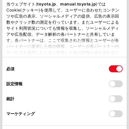
掲載している取扱説明書はお客様の年式に合致しない場合
当ウェブサイト(
toyota.jp
、
manual.toyota.jp
)では
必要に応じて、プリクラッシュセーフティのON／OFF
があります。
Cookie(クッキー)を使用して、ユーザーに合わせたコンテン
や、警報タイミングを切りかえることができます。
ツや広告の表示、ソーシャルメディアの提供、広告の表示回
取扱説明書は、弊社が著作権その他の知的財産権を保有し
（→
プリクラッシュセーフティの設定変更
）
数やクリック数の測定を行っています。またユーザーによる
ます。弊社の許可なく、取扱説明書の一部または全部を、
サイト利用状況についても情報を収集し、ソーシャルメディ
複製、複写、改変もしくは配信等することはできません。
アや広告配信、データ解析の各パートナーと共有していま
システムの作動対象
す。各パートナーは、ここで収集された情報とユーザーが各
当サイトの利用、または利用できなかったことにより万一
パートナーに提供した他の情報、ユーザーが各パートナーの
損害が生じても、弊社は一切責任を負いません。
サービスを使用したときに収集した他の情報を組み合わせて
機能一覧
掲載内容は予告なく変更、またはサービスを中止すること
使用することがあります。当ウェブサイトの使用を続行する
があります。
同
とCookie(クッキー)に同意したこととなります。
必須
意
プリクラッシュセーフティの設定変更
当サイト（取扱説明書）では、利便性向上のためにお客様
の
「すべてのCookieを許可」をクリックすることで、お客様の
の閲覧履歴、検索履歴を保持しています。削除を希望され
選
デバイスにすべてのCookie(クッキー)が保存されることに同
設定情報
る方は、当社のお客様相談窓口（0800-700-7700）までご
択
意したことになります。Cookie(クッキー)のオプトアウト、
連絡ください。
設定の変更、同意を撤回したりするにあたっては、当社の
統計
「
Cookie（クッキー）情報の取り扱いについて
お車に関するお問い合わせ・ご相談は
」をご覧くだ
さい。
https://toyota.jp/faq/?
マーケティング
site_domain=default#otoiawase
までお願いします。
合わせて見られているページ