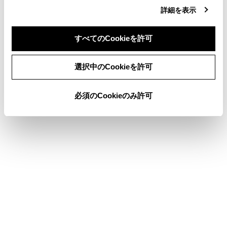
レーダークルーズコントロール（全車速追従機能付き）
詳細を表示
ドライブモードセレクトスイッチ
すべてのCookieを許可
LTA（レーントレーシングアシスト）
同意しない
同意する
選択中のCookieを許可
このページは役に立ちましたか？
必須のCookieのみ許可
はい
いいえ
ブックマーク
あとで読む