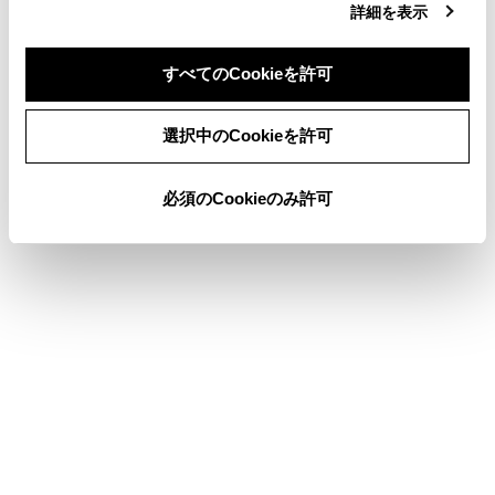
詳細を表示
コネクティッドナビ
目的地検索画面の見方
すべてのCookieを許可
同意しない
同意する
選択中のCookieを許可
このページは役に立ちましたか？
必須のCookieのみ許可
はい
いいえ
ブックマーク
あとで読む
個人情報の取扱いについて