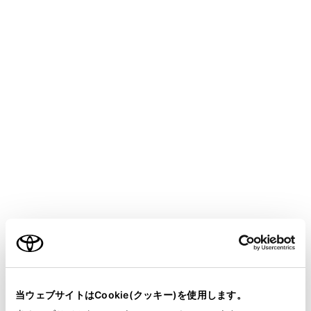
HARRIER HEV
取扱説明書
マルチメディア
ナビゲーション
目的地の設定
通過する地点を設定する
目的地を設定したあと、ルート上の通過する地点を設定
することができます。
ご利用の条件
通過点設定画面で[
]にタッチします。
当サイトには、全ての取扱説明書及び補足資料、正誤表等
が掲載されているわけではありません。
当ウェブサイトはCookie(クッキー)を使用します。