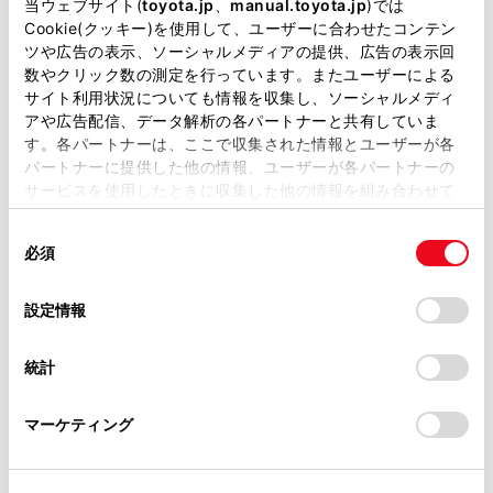
掲載している取扱説明書はお客様の年式に合致しない場合
当ウェブサイト(
toyota.jp
、
manual.toyota.jp
)では
があります。
Cookie(クッキー)を使用して、ユーザーに合わせたコンテン
ツや広告の表示、ソーシャルメディアの提供、広告の表示回
取扱説明書は、弊社が著作権その他の知的財産権を保有し
数やクリック数の測定を行っています。またユーザーによる
ます。弊社の許可なく、取扱説明書の一部または全部を、
サイト利用状況についても情報を収集し、ソーシャルメディ
複製、複写、改変もしくは配信等することはできません。
アや広告配信、データ解析の各パートナーと共有していま
す。各パートナーは、ここで収集された情報とユーザーが各
当サイトの利用、または利用できなかったことにより万一
パートナーに提供した他の情報、ユーザーが各パートナーの
通過点として追加したい地点を地図上で指定して、
損害が生じても、弊社は一切責任を負いません。
サービスを使用したときに収集した他の情報を組み合わせて
[完了]にタッチします。
掲載内容は予告なく変更、またはサービスを中止すること
使用することがあります。当ウェブサイトの使用を続行する
[
]：タッチした経由地を削除することができま
があります。
同
とCookie(クッキー)に同意したこととなります。
す。
必須
意
当サイト（取扱説明書）では、利便性向上のためにお客様
の
「すべてのCookieを許可」をクリックすることで、お客様の
の閲覧履歴、検索履歴を保持しています。削除を希望され
選
デバイスにすべてのCookie(クッキー)が保存されることに同
設定情報
る方は、当社のお客様相談窓口（0800-700-7700）までご
択
意したことになります。Cookie(クッキー)のオプトアウト、
連絡ください。
設定の変更、同意を撤回したりするにあたっては、当社の
統計
「
Cookie（クッキー）情報の取り扱いについて
お車に関するお問い合わせ・ご相談は
」をご覧くだ
さい。
https://toyota.jp/faq/?
マーケティング
site_domain=default#otoiawase
までお願いします。
合わせて見られているページ
地図を更新する