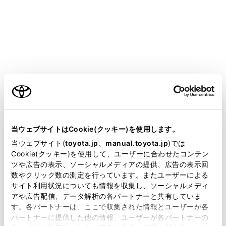
HARRIER HEV
取扱説明書
万一の場合には
まず初めに
車両を緊急停止するには
ご利用の条件
当サイトには、全ての取扱説明書及び補足資料、正誤表等
万一、車が止まらなくなったときの非常時のみ、手順に
が掲載されているわけではありません。
当ウェブサイトはCookie(クッキー)を使用します。
従って車を停止させてください。
掲載している取扱説明書はお客様の年式に合致しない場合
当ウェブサイト(
toyota.jp
、
manual.toyota.jp
)では
があります。
Cookie(クッキー)を使用して、ユーザーに合わせたコンテン
ツや広告の表示、ソーシャルメディアの提供、広告の表示回
取扱説明書は、弊社が著作権その他の知的財産権を保有し
車を停止するには
数やクリック数の測定を行っています。またユーザーによる
ます。弊社の許可なく、取扱説明書の一部または全部を、
サイト利用状況についても情報を収集し、ソーシャルメディ
複製、複写、改変もしくは配信等することはできません。
アや広告配信、データ解析の各パートナーと共有していま
す。各パートナーは、ここで収集された情報とユーザーが各
当サイトの利用、または利用できなかったことにより万一
パートナーに提供した他の情報、ユーザーが各パートナーの
損害が生じても、弊社は一切責任を負いません。