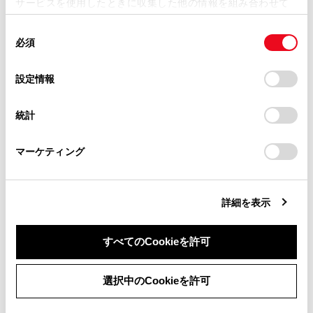
サービスを使用したときに収集した他の情報を組み合わせて
掲載内容は予告なく変更、またはサービスを中止すること
使用することがあります。当ウェブサイトの使用を続行する
があります。
同
とCookie(クッキー)に同意したこととなります。
合わせて見られているページ
必須
意
当サイト（取扱説明書）では、利便性向上のためにお客様
の
「すべてのCookieを許可」をクリックすることで、お客様の
の閲覧履歴、検索履歴を保持しています。削除を希望され
補機バッテリーがあがったときは
選
デバイスにすべてのCookie(クッキー)が保存されることに同
設定情報
る方は、当社のお客様相談窓口（0800-700-7700）までご
択
意したことになります。Cookie(クッキー)のオプトアウト、
警告灯がついたときは
連絡ください。
設定の変更、同意を撤回したりするにあたっては、当社の
統計
「
Cookie（クッキー）情報の取り扱いについて
お車に関するお問い合わせ・ご相談は
」をご覧くだ
電子キーが正常に働かないときは
さい。
https://toyota.jp/faq/?
マーケティング
site_domain=default#otoiawase
までお願いします。
このページは役に立ちましたか？
詳細を表示
はい
いいえ
すべてのCookieを許可
同意しない
同意する
選択中のCookieを許可