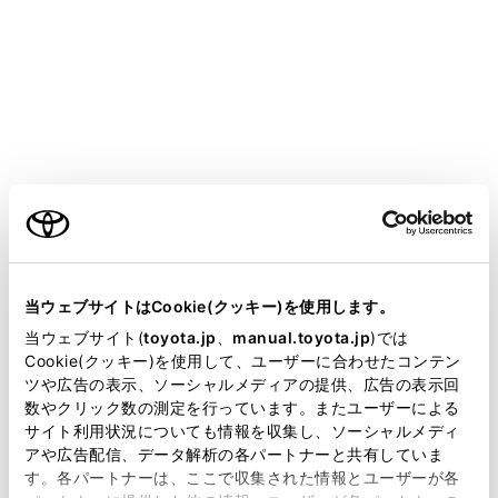
HARRIER HEV
取扱説明書
マルチメディア
ナビゲーション
目的地の設定
目的地案内のデモを見る
ご利用の条件
目的地案内を開始する前に、目的地案内のデモを見るこ
当サイトには、全ての取扱説明書及び補足資料、正誤表等
が掲載されているわけではありません。
とができます。
当ウェブサイトはCookie(クッキー)を使用します。
掲載している取扱説明書はお客様の年式に合致しない場合
当ウェブサイト(
toyota.jp
、
manual.toyota.jp
)では
があります。
Cookie(クッキー)を使用して、ユーザーに合わせたコンテン
全ルート図表示画面で[開始]を長押しします。
ツや広告の表示、ソーシャルメディアの提供、広告の表示回
デモを終了するときは、[
]または[終了]にタッ
取扱説明書は、弊社が著作権その他の知的財産権を保有し
数やクリック数の測定を行っています。またユーザーによる
ます。弊社の許可なく、取扱説明書の一部または全部を、
チ、または走行します。
サイト利用状況についても情報を収集し、ソーシャルメディ
複製、複写、改変もしくは配信等することはできません。
アや広告配信、データ解析の各パートナーと共有していま
す。各パートナーは、ここで収集された情報とユーザーが各
当サイトの利用、または利用できなかったことにより万一