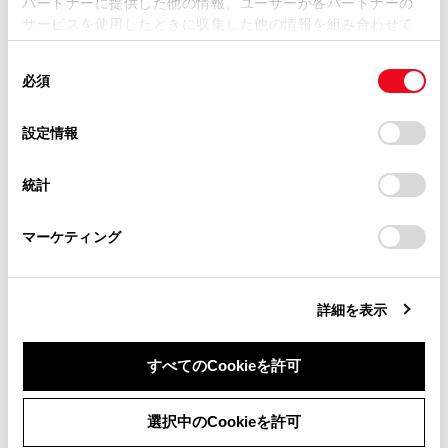
パートナーに提供した他の情報、ユーザーが各パートナーの
損害が生じても、弊社は一切責任を負いません。
サービスを使用したときに収集した他の情報を組み合わせて
掲載内容は予告なく変更、またはサービスを中止すること
使用することがあります。当ウェブサイトの使用を続行する
があります。
同
とCookie(クッキー)に同意したこととなります。
必須
意
当サイト（取扱説明書）では、利便性向上のためにお客様
合わせて見られているページ
の
「すべてのCookieを許可」をクリックすることで、お客様の
の閲覧履歴、検索履歴を保持しています。削除を希望され
選
デバイスにすべてのCookie(クッキー)が保存されることに同
設定情報
る方は、当社のお客様相談窓口（0800-700-7700）までご
コネクティッドナビ
択
意したことになります。Cookie(クッキー)のオプトアウト、
連絡ください。
設定の変更、同意を撤回したりするにあたっては、当社の
割込情報（ETC2.0サービス）の表示
統計
「
Cookie（クッキー）情報の取り扱いについて
お車に関するお問い合わせ・ご相談は
」をご覧くだ
さい。
目的地検索画面の見方
https://toyota.jp/faq/?
マーケティング
site_domain=default#otoiawase
までお願いします。
詳細を表示
このページは役に立ちましたか？
すべてのCookieを許可
はい
いいえ
同意しない
同意する
選択中のCookieを許可