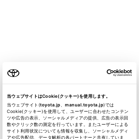
HARRIER HEV
取扱説明書
室内装備・機能
その他の室内装備の使い方
調光パノラマルーフ
ご利用の条件
頭上のスイッチで電動サンシェードを開閉したり、調光
当サイトには、全ての取扱説明書及び補足資料、正誤表等
パノラマルーフの調光・透過状態を切りかえたりするこ
が掲載されているわけではありません。
当ウェブサイトはCookie(クッキー)を使用します。
とができます。
掲載している取扱説明書はお客様の年式に合致しない場合
当ウェブサイト(
toyota.jp
、
manual.toyota.jp
)では
があります。
Cookie(クッキー)を使用して、ユーザーに合わせたコンテン
ツや広告の表示、ソーシャルメディアの提供、広告の表示回
電動サンシェード・調光パノラマルーフを操作
取扱説明書は、弊社が著作権その他の知的財産権を保有し
数やクリック数の測定を行っています。またユーザーによる
するには
ます。弊社の許可なく、取扱説明書の一部または全部を、
サイト利用状況についても情報を収集し、ソーシャルメディ
複製、複写、改変もしくは配信等することはできません。
アや広告配信、データ解析の各パートナーと共有していま