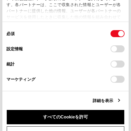
す。各パートナーは、ここで収集された情報とユーザーが各
当サイトの利用、または利用できなかったことにより万一
パートナーに提供した他の情報、ユーザーが各パートナーの
損害が生じても、弊社は一切責任を負いません。
サービスを使用したときに収集した他の情報を組み合わせて
掲載内容は予告なく変更、またはサービスを中止すること
使用することがあります。当ウェブサイトの使用を続行する
があります。
同
とCookie(クッキー)に同意したこととなります。
必須
意
合わせて見られているページ
当サイト（取扱説明書）では、利便性向上のためにお客様
の
「すべてのCookieを許可」をクリックすることで、お客様の
の閲覧履歴、検索履歴を保持しています。削除を希望され
選
デバイスにすべてのCookie(クッキー)が保存されることに同
設定情報
その他の室内装備
る方は、当社のお客様相談窓口（0800-700-7700）までご
択
意したことになります。Cookie(クッキー)のオプトアウト、
連絡ください。
設定の変更、同意を撤回したりするにあたっては、当社の
オートエアコン（8インチマルチメディアディスプレイ装着
統計
「
Cookie（クッキー）情報の取り扱いについて
お車に関するお問い合わせ・ご相談は
」をご覧くだ
車）
さい。
https://toyota.jp/faq/?
ステアリングヒーター／シートヒーター（快適温熱シート）
マーケティング
site_domain=default#otoiawase
までお願いします。
／シートベンチレーション
詳細を表示
このページは役に立ちましたか？
すべてのCookieを許可
同意しない
同意する