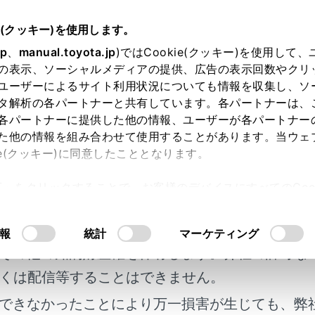
e(クッキー)を使用します。
ハンズフリー電話
電話の受け方
jp
、
manual.toyota.jp
)ではCookie(クッキー)を使用して
の表示、ソーシャルメディアの提供、広告の表示回数やクリ
拒否する
ユーザーによるサイト利用状況についても情報を収集し、ソ
タ解析の各パートナーと共有しています。各パートナーは、
各パートナーに提供した他の情報、ユーザーが各パートナー
た他の情報を組み合わせて使用することがあります。当ウェ
ie(クッキー)に同意したこととなります。
ィアシステムではいくつかの方法で着信を拒否できます。
許可」をクリックすることで、お客様のデバイスにすべてのCook
明書及び補足資料、正誤表等が掲載されているわ
意したことになります。Cookie(クッキー)のオプトアウト
に、次のいずれかの操作をして、着信を拒否します。
るにあたっては、当社の「
Cookie（クッキー）情報の取り
客様の年式に合致しない場合があります。
報
統計
マーケティング
]にタッチします。
その他の知的財産権を保有します。弊社の許可な
話機を直接操作します。
くは配信等することはできません。
ージェント（音声対話サービス）で着信を拒否するための音声
できなかったことにより万一損害が生じても、弊
）