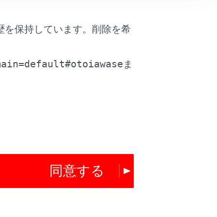
歴を保持しています。削除を希
。
場合、着信を拒否します。
main=default#otoiawase
ま
は役に立ちましたか？
はい
いいえ
同意する