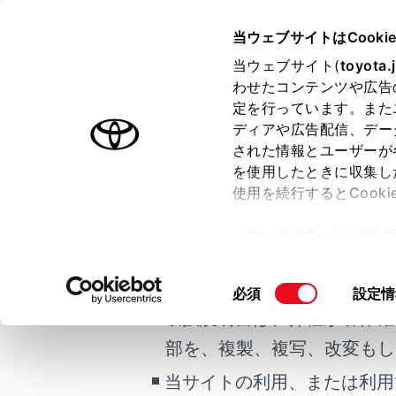
HARRIER HEV
取扱説明書
当ウェブサイトはCooki
マルチメディア
当ウェブサイト(
toyota.
ホーム
わせたコンテンツや広告
着信を
定を行っています。また
はじめに
ディアや広告配信、デー
された情報とユーザーが
安全・安心のために
を使用したときに収集し
ご利用の条件
走行に関する情報表示
使用を続行するとCook
運転する前に
マルチメデ
「すべてのCookieを
運転
当サイトには、全ての取扱説
ー)が保存されることに同
着信中
室内装備・機能
更、同意を撤回したりす
掲載している取扱説明書はお
同
必須
設定情
[
マルチメディア
て
」をご覧ください。
意
取扱説明書は、弊社が著作権
お手入れのしかた
電
の
部を、複製、複写、改変もし
万一の場合には
選
エ
択
当サイトの利用、または利用
車両情報
る