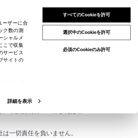
すべてのCookieを許可
、ユーザーに合
ック数の測
選択中のCookieを許可
ーシャルメ
ここで収集
必須のCookieのみ許可
のサービス
ブサイトの
ie(クッキ
けではありません。
、設定の変
扱いについ
詳細を表示
く、取扱説明書の一部または全
コマンドを発話します。（→
音声で操作す
社は一切責任を負いません。