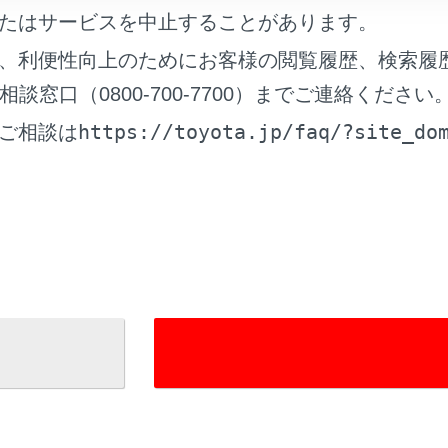
たはサービスを中止することがあります。
ドナビ
、利便性向上のためにお客様の閲覧履歴、検索履
C2.0サービス）の表示
窓口（0800-700-7700）までご連絡ください
面の見方
https://toyota.jp/faq/?site_do
ご相談は