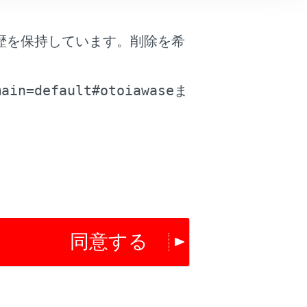
はい
いいえ
歴を保持しています。削除を希
。
main=default#otoiawase
ま
同意する