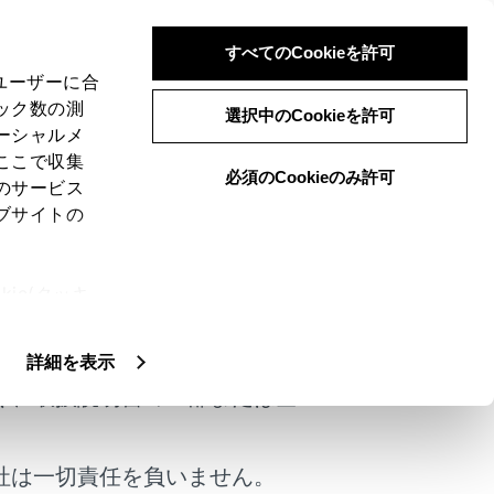
すべてのCookieを許可
、ユーザーに合
ック数の測
る
選択中のCookieを許可
ーシャルメ
ここで収集
必須のCookieのみ許可
のサービス
ブサイトの
ie(クッキ
けではありません。
、設定の変
扱いについ
詳細を表示
く、取扱説明書の一部または全
社は一切責任を負いません。
は役に立ちましたか？