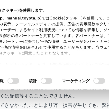
e(クッキー)を使用します。
ナビゲーション
目的地の検索
jp
、
manual.toyota.jp
)ではCookie(クッキー)を使用して
の表示、ソーシャルメディアの提供、広告の表示回数やクリ
トフォンから目的地を設定す
ユーザーによるサイト利用状況についても情報を収集し、ソ
タ解析の各パートナーと共有しています。各パートナーは、
各パートナーに提供した他の情報、ユーザーが各パートナー
た他の情報を組み合わせて使用することがあります。当ウェ
ie(クッキー)に同意したこととなります。
許可」をクリックすることで、お客様のデバイスにすべてのCook
nについて
明書及び補足資料、正誤表等が掲載されているわ
意したことになります。Cookie(クッキー)のオプトアウト
るにあたっては、当社の「
Cookie（クッキー）情報の取り
客様の年式に合致しない場合があります。
報
統計
マーケティング
その他の知的財産権を保有します。弊社の許可な
くは配信等することはできません。
できなかったことにより万一損害が生じても、弊
れているページ
このページ