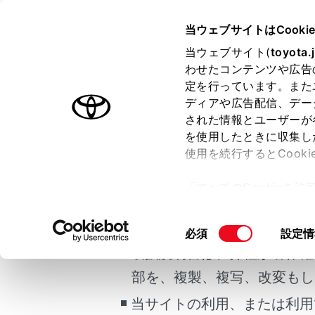
HARRIER HEV
取扱説明書
当ウェブサイトはCooki
マルチメディア
当ウェブサイト(
toyota.
ホーム
わせたコンテンツや広告
スマー
定を行っています。また
はじめに
ディアや広告配信、デー
された情報とユーザーが
安全・安心のために
を使用したときに収集し
ご利用の条件
走行に関する情報表示
使用を続行するとCook
運転する前に
「すべてのCookieを
運転
NaviCo
当サイトには、全ての取扱説
ー)が保存されることに同
室内装備・機能
更、同意を撤回したりす
掲載している取扱説明書はお
同
必須
設定情
マルチメディア
て
」をご覧ください。
意
取扱説明書は、弊社が著作権
お手入れのしかた
の
部を、複製、複写、改変もし
万一の場合には
選
択
当サイトの利用、または利用
車両情報
合わせて見ら