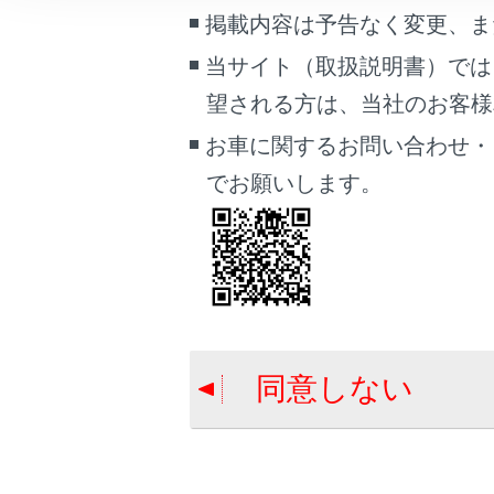
こんなときは
掲載内容は予告なく変更、ま
コネクティッ
当サイト（取扱説明書）では
割込情報（ET
ブックマーク
望される方は、当社のお客様相談
目的地検索画
あとで読む
お車に関するお問い合わせ・
PDFで見る
でお願いします。
車両
マルチメディア
画面表示設定
個人情報の取扱いについて
サイト利用について
同意しない
お問い合わせ