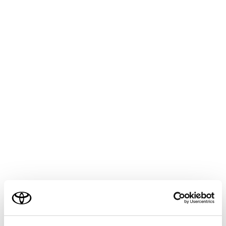
連絡先に登録されていない電話番号は、電話番号
のまま表示されます。
希望の電話番号にタッチします。
知識
ご利用の条件
最新の履歴100 件を表示します。履歴が100
当サイトには、全ての取扱説明書及び補足資料、正誤表等
件をこえると、古い履歴から自動で削除さ