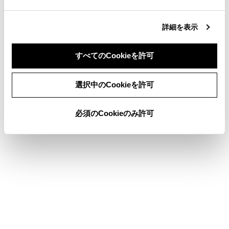
録されます。
同一電話番号から着信した場合は、すべ
詳細を表示
て登録されます。
すべてのCookieを許可
不在着信および着信拒否も登録されま
す。
同意しない
同意する
選択中のCookieを許可
相手先電話番号の通知がない場合は、
「非通知」と登録されます。
必須のCookieのみ許可
保留した通話も履歴に登録されます。
携帯電話の機種によっては、国際電話がか
けられない場合があります。