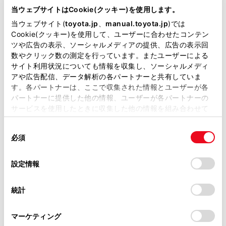
が掲載されているわけではありません。
れます。
当ウェブサイトはCookie(クッキー)を使用します。
掲載している取扱説明書はお客様の年式に合致しない場合
当ウェブサイト(
toyota.jp
、
manual.toyota.jp
)では
発信履歴は、状況によって次のように登録
があります。
Cookie(クッキー)を使用して、ユーザーに合わせたコンテン
されます。
ツや広告の表示、ソーシャルメディアの提供、広告の表示回
取扱説明書は、弊社が著作権その他の知的財産権を保有し
数やクリック数の測定を行っています。またユーザーによる
連絡先またはマルチメディアシステムに
ます。弊社の許可なく、取扱説明書の一部または全部を、
サイト利用状況についても情報を収集し、ソーシャルメディ
登録されている電話番号に発信した場
複製、複写、改変もしくは配信等することはできません。
アや広告配信、データ解析の各パートナーと共有していま
合、そのデータに名称情報および画像情
す。各パートナーは、ここで収集された情報とユーザーが各
当サイトの利用、または利用できなかったことにより万一
報があると、名称および画像も登録され
パートナーに提供した他の情報、ユーザーが各パートナーの
損害が生じても、弊社は一切責任を負いません。
サービスを使用したときに収集した他の情報を組み合わせて
ます。
掲載内容は予告なく変更、またはサービスを中止すること
使用することがあります。当ウェブサイトの使用を続行する
があります。
同一電話番号に発信した場合は、発信先
同
とCookie(クッキー)に同意したこととなります。
必須
意
名称のあとに発信回数が表示されます。
当サイト（取扱説明書）では、利便性向上のためにお客様
の
「すべてのCookieを許可」をクリックすることで、お客様の
の閲覧履歴、検索履歴を保持しています。削除を希望され
選
デバイスにすべてのCookie(クッキー)が保存されることに同
設定情報
着信履歴は、状況によって次のように登録
る方は、当社のお客様相談窓口（0800-700-7700）までご
択
意したことになります。Cookie(クッキー)のオプトアウト、
されます。
連絡ください。
設定の変更、同意を撤回したりするにあたっては、当社の
統計
「
Cookie（クッキー）情報の取り扱いについて
お車に関するお問い合わせ・ご相談は
」をご覧くだ
連絡先に登録してある電話番号から着信
さい。
https://toyota.jp/faq/?
した場合、そのデータに名称情報および
マーケティング
site_domain=default#otoiawase
までお願いします。
画像情報があると、名称および画像も登