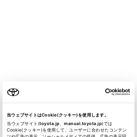
®
®
他の機能でWi-Fi
接続している場合、Wi-Fi
Hotspotは同時に使用できません。
®
接続可能なWi-Fi
機器は最大で5台です。
®
®
Wi-Fi
機器のWi-Fi
機能をONにします。
メインメニューの[
]にタッチします。
サブメニューの[Wi-Fi]にタッチします。
メインエリアの[Hotspot]をONにします。
ご利用の条件
当サイトには、全ての取扱説明書及び補足資料、正誤表等
が掲載されているわけではありません。
当ウェブサイトはCookie(クッキー)を使用します。
掲載している取扱説明書はお客様の年式に合致しない場合
当ウェブサイト(
toyota.jp
、
manual.toyota.jp
)では
があります。
Cookie(クッキー)を使用して、ユーザーに合わせたコンテン
ツや広告の表示、ソーシャルメディアの提供、広告の表示回