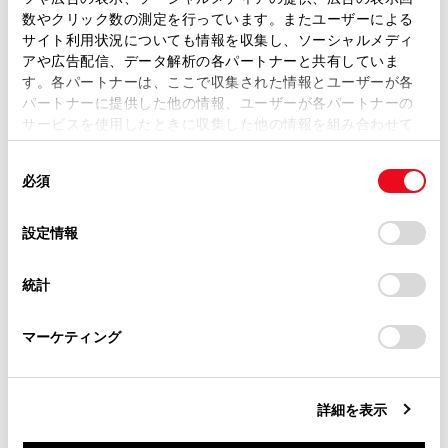
取扱説明書は、弊社が著作権その他の知的財産権を保有し
数やクリック数の測定を行っています。またユーザーによる
ます。弊社の許可なく、取扱説明書の一部または全部を、
サイト利用状況についても情報を収集し、ソーシャルメディ
複製、複写、改変もしくは配信等することはできません。
アや広告配信、データ解析の各パートナーと共有していま
す。各パートナーは、ここで収集された情報とユーザーが各
当サイトの利用、または利用できなかったことにより万一
マルチメディアシステムの設定によってはメッセ
パートナーに提供した他の情報、ユーザーが各パートナーの
損害が生じても、弊社は一切責任を負いません。
ージが表示されます。画面の案内に従って操作し
サービスを使用したときに収集した他の情報を組み合わせて
掲載内容は予告なく変更、またはサービスを中止すること
てください。
使用することがあります。当ウェブサイトの使用を続行する
があります。
同
とCookie(クッキー)に同意したこととなります。
必須
意
®
®
Wi-Fi
機器からマルチメディアシステムのWi-Fi
当サイト（取扱説明書）では、利便性向上のためにお客様
の
「すべてのCookieを許可」をクリックすることで、お客様の
Hotspotに接続します。
の閲覧履歴、検索履歴を保持しています。削除を希望され
選
デバイスにすべてのCookie(クッキー)が保存されることに同
設定情報
る方は、当社のお客様相談窓口（0800-700-7700）までご
®
®
Wi-Fi
機器からの接続は、Wi-Fi
機器に添付の取
択
意したことになります。Cookie(クッキー)のオプトアウト、
連絡ください。
設定の変更、同意を撤回したりするにあたっては、当社の
扱説明書を参照してください。
統計
「
Cookie（クッキー）情報の取り扱いについて
お車に関するお問い合わせ・ご相談は
」をご覧くだ
ネットワーク名はメインエリアのHotspot下部に
さい。
https://toyota.jp/faq/?
表示されます。
マーケティング
site_domain=default#otoiawase
までお願いします。
ネットワークのパスワードはメインエリアに表示
されます。パスワードが長い場合、省略されて表
詳細を表示
示される場合があります。画面にタッチしてパス
ワード編集画面で確認してください。