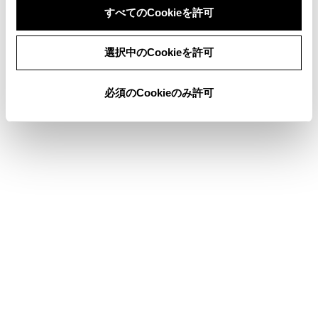
すべてのCookieを許可
同意しない
同意する
選択中のCookieを許可
®
Wi-Fi
Hotspotに簡単設定で接続する
®
必須のCookieのみ許可
Wi-Fi
Hotspotを切断する
合わせて見られているページ
登録済みスマートフォンでApple CarPlay を使用する
Bluetooth®機器をマルチメディアシステムから登録する
Android Autoを使用する