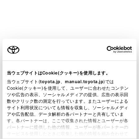
COROLLA TOURING HEV
取扱説明書
運転
運転のしかた
方向指示レバー
ご利用の条件
当サイトには、全ての取扱説明書及び補足資料、正誤表等
が掲載されているわけではありません。
当ウェブサイトはCookie(クッキー)を使用します。
掲載している取扱説明書はお客様の年式に合致しない場合
当ウェブサイト(
toyota.jp
、
manual.toyota.jp
)では
があります。
Cookie(クッキー)を使用して、ユーザーに合わせたコンテン
操作のしかた
ツや広告の表示、ソーシャルメディアの提供、広告の表示回
取扱説明書は、弊社が著作権その他の知的財産権を保有し
数やクリック数の測定を行っています。またユーザーによる
ます。弊社の許可なく、取扱説明書の一部または全部を、
サイト利用状況についても情報を収集し、ソーシャルメディ
複製、複写、改変もしくは配信等することはできません。
アや広告配信、データ解析の各パートナーと共有していま
す。各パートナーは、ここで収集された情報とユーザーが各
当サイトの利用、または利用できなかったことにより万一
パートナーに提供した他の情報、ユーザーが各パートナーの
損害が生じても、弊社は一切責任を負いません。
サービスを使用したときに収集した他の情報を組み合わせて
掲載内容は予告なく変更、またはサービスを中止すること