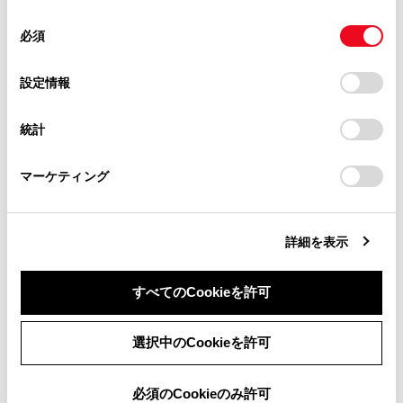
使用することがあります。当ウェブサイトの使用を続行する
合わせて見られているページ
があります。
同
とCookie(クッキー)に同意したこととなります。
必須
意
当サイト（取扱説明書）では、利便性向上のためにお客様
PDA（プロアクティブドライビングアシスト）
の
「すべてのCookieを許可」をクリックすることで、お客様の
の閲覧履歴、検索履歴を保持しています。削除を希望され
選
デバイスにすべてのCookie(クッキー)が保存されることに同
設定情報
BSM（ブラインドスポットモニター）
る方は、当社のお客様相談窓口（0800-700-7700）までご
択
意したことになります。Cookie(クッキー)のオプトアウト、
連絡ください。
設定の変更、同意を撤回したりするにあたっては、当社の
LTA（レーントレーシングアシスト）
統計
「
Cookie（クッキー）情報の取り扱いについて
お車に関するお問い合わせ・ご相談は
」をご覧くだ
さい。
https://toyota.jp/faq/?
マーケティング
site_domain=default#otoiawase
までお願いします。
このページは役に立ちましたか？
詳細を表示
はい
いいえ
すべてのCookieを許可
同意しない
同意する
選択中のCookieを許可
必須のCookieのみ許可
ブックマーク
あとで読む