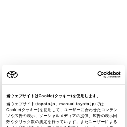
COROLLA TOURING HEV
取扱説明書
T-Connect
マルチメディア
T-Connect のサービス概要
データ通信に関する留意事項
メニュー
T-Connect を利用するには、別途利用手続きをしていた
ご利用の条件
だく必要があります。
当サイトには、全ての取扱説明書及び補足資料、正誤表等
が掲載されているわけではありません。
当ウェブサイトはCookie(クッキー)を使用します。
安全にご利用するため注意すること
掲載している取扱説明書はお客様の年式に合致しない場合
当ウェブサイト(
toyota.jp
、
manual.toyota.jp
)では
があります。
Cookie(クッキー)を使用して、ユーザーに合わせたコンテン
通信機器について
ツや広告の表示、ソーシャルメディアの提供、広告の表示回
取扱説明書は、弊社が著作権その他の知的財産権を保有し
数やクリック数の測定を行っています。またユーザーによる
ます。弊社の許可なく、取扱説明書の一部または全部を、