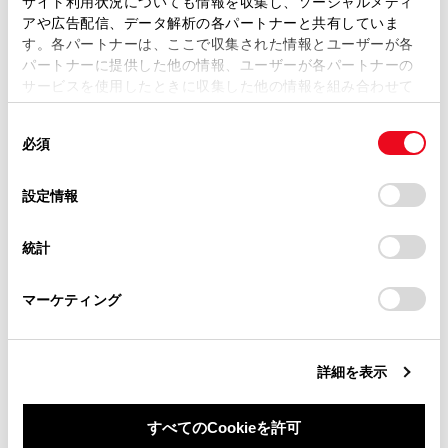
通信モジュール（DCM）について
サイト利用状況についても情報を収集し、ソーシャルメディ
複製、複写、改変もしくは配信等することはできません。
アや広告配信、データ解析の各パートナーと共有していま
す。各パートナーは、ここで収集された情報とユーザーが各
当サイトの利用、または利用できなかったことにより万一
データ通信時の留意事項
パートナーに提供した他の情報、ユーザーが各パートナーの
損害が生じても、弊社は一切責任を負いません。
サービスを使用したときに収集した他の情報を組み合わせて
掲載内容は予告なく変更、またはサービスを中止すること
使用することがあります。当ウェブサイトの使用を続行する
があります。
同
とCookie(クッキー)に同意したこととなります。
必須
意
当サイト（取扱説明書）では、利便性向上のためにお客様
の
「すべてのCookieを許可」をクリックすることで、お客様の
の閲覧履歴、検索履歴を保持しています。削除を希望され
選
デバイスにすべてのCookie(クッキー)が保存されることに同
設定情報
る方は、当社のお客様相談窓口（0800-700-7700）までご
択
意したことになります。Cookie(クッキー)のオプトアウト、
合わせて見られているページ
連絡ください。
設定の変更、同意を撤回したりするにあたっては、当社の
統計
「
Cookie（クッキー）情報の取り扱いについて
お車に関するお問い合わせ・ご相談は
」をご覧くだ
リモートメンテナンスサービス
さい。
https://toyota.jp/faq/?
マーケティング
site_domain=default#otoiawase
までお願いします。
T-Connect を解約する
ヘルプネットについて
詳細を表示
すべてのCookieを許可
このページは役に立ちましたか？