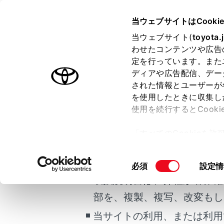
COROLLA TOURING HEV
取
当ウェブサイトはCooki
マルチメディア
当ウェブサイト(
toyota.
ホーム
わせたコンテンツや広告
交通情
定を行っています。また
はじめに
ディアや広告配信、デー
された情報とユーザーが
安全・安心のために
を使用したときに収集し
ご利用の条件
走行に関する情報表示
使用を続行するとCook
運転する前に
交通情報や
「すべてのCookieを
運転
当サイトには、全ての取扱説
ー)が保存されることに同
室内装備・機能
メイン
更、同意を撤回したりす
掲載している取扱説明書はお
同
必須
設定情
マルチメディア
て
」をご覧ください。
[交通
意
取扱説明書は、弊社が著作権
お手入れのしかた
希望の
の
部を、複製、複写、改変もし
万一の場合には
選
択
当サイトの利用、または利用
車両情報