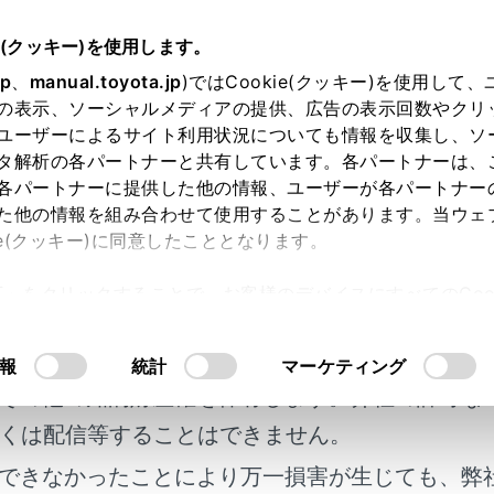
扱説明書
e(クッキー)を使用します。
ハンズフリー電話
電話のかけ方
jp
、
manual.toyota.jp
)ではCookie(クッキー)を使用して
の表示、ソーシャルメディアの提供、広告の表示回数やクリ
報から電話をかける
ユーザーによるサイト利用状況についても情報を収集し、ソ
タ解析の各パートナーと共有しています。各パートナーは、
各パートナーに提供した他の情報、ユーザーが各パートナー
た他の情報を組み合わせて使用することがあります。当ウェ
ie(クッキー)に同意したこととなります。
ナビゲーションシステムの登録先に電話をかけます。（→
交
許可」をクリックすることで、お客様のデバイスにすべてのCook
明書及び補足資料、正誤表等が掲載されているわ
意したことになります。Cookie(クッキー)のオプトアウト
メニューの[
]にタッチします。
るにあたっては、当社の「
Cookie（クッキー）情報の取り
客様の年式に合致しない場合があります。
報
統計
マーケティング
情報]にタッチします。
その他の知的財産権を保有します。弊社の許可な
項目を選択します。
くは配信等することはできません。
できなかったことにより万一損害が生じても、弊