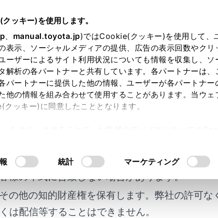
扱説明書
e(クッキー)を使用します。
基本操作
オーディオの基本操作
jp
、
manual.toyota.jp
)ではCookie(クッキー)を使用して
の表示、ソーシャルメディアの提供、広告の表示回数やクリ
I機器を接続する
ユーザーによるサイト利用状況についても情報を収集し、ソ
タ解析の各パートナーと共有しています。各パートナーは、
各パートナーに提供した他の情報、ユーザーが各パートナー
た他の情報を組み合わせて使用することがあります。当ウェ
ie(クッキー)に同意したこととなります。
ションのHDMI入力端子を装着した場合、HDMI出力に対応し
許可」をクリックすることで、お客様のデバイスにすべてのCook
意したことになります。Cookie(クッキー)のオプトアウト
IケーブルをHDMI端子に接続します。
るにあたっては、当社の「
Cookie（クッキー）情報の取り
明書及び補足資料、正誤表等が掲載されているわ
報
統計
マーケティング
客様の年式に合致しない場合があります。
その他の知的財産権を保有します。弊社の許可な
使いの機器によっては、視聴できない場合があります。
くは配信等することはできません。