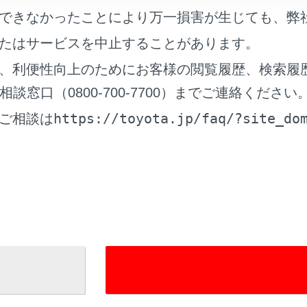
DMIケーブルおよび接続する機器の取扱説明書をご覧ください
できなかったことにより万一損害が生じても、弊
続する機器の電源は、機器に付属のバッテリーなどを使用して
たはサービスを中止することがあります。
リーソケットを使用すると、雑音が出ることがあります。（ア
、利便性向上のためにお客様の閲覧履歴、検索履
取扱書」をご覧ください）
窓口（0800-700-7700）までご連絡ください
https://toyota.jp/faq/?site_do
ご相談は
続中に外部機器を押さえたり、不必要な圧力を加えたりしない
おそれがあります。
子に異物を入れないでください。外部機器や端子が破損するお