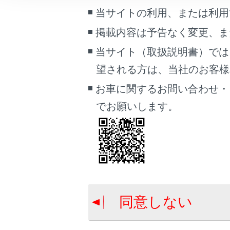
H
こんなときは
当サイトの利用、または利用
接
掲載内容は予告なく変更、ま
ブックマーク
サ
あとで読む
当サイト（取扱説明書）では
「
望される方は、当社のお客様相談
PDFで見る
お車に関するお問い合わせ・
車両
注意
マルチメディア
でお願いします。
接
る
画面表示設定
端
個人情報の取扱いについて
サイト利用について
お問い合わせ
同意しない