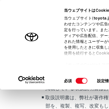
COROLLA TOURING HEV
取
当ウェブサイトはCooki
マルチメディア
当ウェブサイト(
toyota.
ホーム
わせたコンテンツや広告
HDM
定を行っています。また
はじめに
ディアや広告配信、デー
された情報とユーザーが
安全・安心のために
を使用したときに収集し
走行に関する情報表示
使用を続行するとCook
運転する前に
販売店オプ
ご利用の条件
「すべてのCookieを
運転
ー)が保存されることに同
HDM
室内装備・機能
更、同意を撤回したりす
当サイトには、全ての取扱説
同
必須
設定情
マルチメディア
て
」をご覧ください。
意
掲載している取扱説明書はお
お手入れのしかた
知識
の
取扱説明書は、弊社が著作権
万一の場合には
選
お
択
車両情報
部を、複製、複写、改変もし