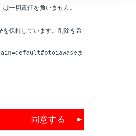
。
社は一切責任を負いません。
ください。車に装着されているアクセ
クセサリーソケットについては、別冊
歴を保持しています。削除を希
。
main=default#otoiawase
ま
でください。外部機器や端子が破損す
それがあります。
同意する