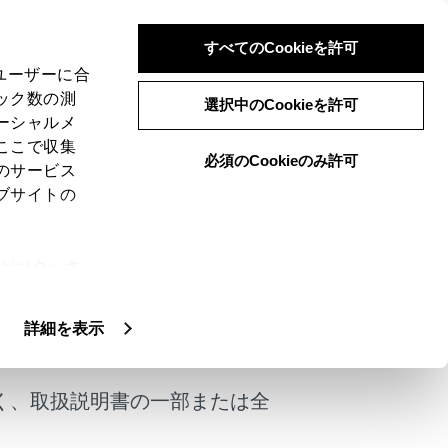
すべてのCookieを許可
、ユーザーに合
ック数の測
選択中のCookieを許可
ーシャルメ
ここで収集
必須のCookieのみ許可
のサービス
ブサイトの
た機器を接続できます。
ie(クッキ
、設定の変
扱いについ
けではありません。
詳細を表示
く、取扱説明書の一部または全