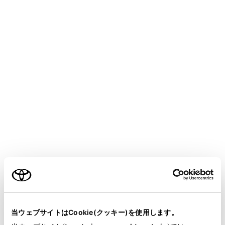
COROLLA TOURING HEV
取扱説明書
安全・安心のために
盗難防止装置
オートアラーム
オートアラームとは、侵入を検知した場合に音と光で警
報する機能です。オートアラームを設定すると、次のよ
うな状況でオートアラームが作動します。
ご利用の条件
施錠されたドアまたはバックドアが、スマートエント
リー＆スタートシステム
・ワイヤレスリモコンを
使わずに解錠されたり、開けられたとき
当サイトには、全ての取扱説明書及び補足資料、正誤表等
が掲載されているわけではありません。
ボンネットが開けられたとき
当ウェブサイトはCookie(クッキー)を使用します。
掲載している取扱説明書はお客様の年式に合致しない場合