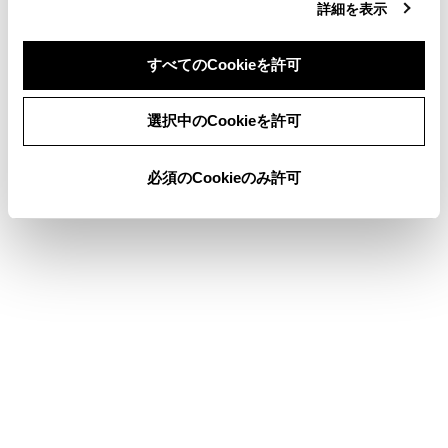
詳細を表示
ハイブリッドシステムの特徴
T-Connectエントリー（22）
すべてのCookieを許可
同意しない
同意する
選択中のCookieを許可
このページは役に立ちましたか？
必須のCookieのみ許可
はい
いいえ
ブックマーク
あとで読む
個人情報の取扱いについて