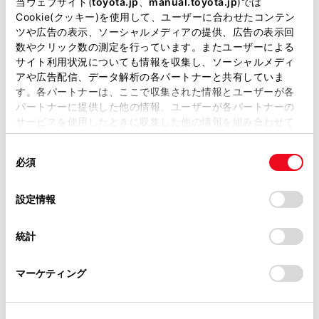
当ウェブサイト(
toyota.jp
、
manual.toyota.jp
)では
T-Connect サービスをご利用のお客様へは、オートア
があります。
Cookie(クッキー)を使用して、ユーザーに合わせたコンテン
ラームが作動した場合メールやスマートフォンアプリ
ツや広告の表示、ソーシャルメディアの提供、広告の表示回
取扱説明書は、弊社が著作権その他の知的財産権を保有し
へお知らせすることができます。（→
T-Connectエ
数やクリック数の測定を行っています。またユーザーによる
ます。弊社の許可なく、取扱説明書の一部または全部を、
ントリー（22）
）
サイト利用状況についても情報を収集し、ソーシャルメディ
複製、複写、改変もしくは配信等することはできません。
アや広告配信、データ解析の各パートナーと共有していま
マルチメディア装着車：詳しくは、別冊「マルチメデ
す。各パートナーは、ここで収集された情報とユーザーが各
当サイトの利用、または利用できなかったことにより万一
ィア取扱書」を参照してください。
パートナーに提供した他の情報、ユーザーが各パートナーの
損害が生じても、弊社は一切責任を負いません。
サービスを使用したときに収集した他の情報を組み合わせて
掲載内容は予告なく変更、またはサービスを中止すること
使用することがあります。当ウェブサイトの使用を続行する
があります。
同
とCookie(クッキー)に同意したこととなります。
オートアラームを設定／解除／停止する
必須
意
当サイト（取扱説明書）では、利便性向上のためにお客様
の
「すべてのCookieを許可」をクリックすることで、お客様の
の閲覧履歴、検索履歴を保持しています。削除を希望され
選
デバイスにすべてのCookie(クッキー)が保存されることに同
設定情報
る方は、当社のお客様相談窓口（0800-700-7700）までご
択
意したことになります。Cookie(クッキー)のオプトアウト、
連絡ください。
設定の変更、同意を撤回したりするにあたっては、当社の
統計
「
Cookie（クッキー）情報の取り扱いについて
お車に関するお問い合わせ・ご相談は
」をご覧くだ
さい。
https://toyota.jp/faq/?
マーケティング
site_domain=default#otoiawase
までお願いします。
合わせて見られているページ
ハイブリッドシステムの注意