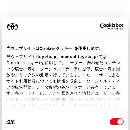
「HTTPS」（保護された接続）を使用して
いるウェブサイトのみアクセス可能です。
ご利用の条件
Web サイトによっては正しく表示できない
場合があります。
当サイトには、全ての取扱説明書及び補足資料、正誤表等
Web サイトによっては、表示、または遷移
が掲載されているわけではありません。
当ウェブサイトはCookie(クッキー)を使用します。
できないページがあります。
掲載している取扱説明書はお客様の年式に合致しない場合
当ウェブサイト(
toyota.jp
、
manual.toyota.jp
)では
があります。
Cookie(クッキー)を使用して、ユーザーに合わせたコンテン
Web サイトによっては、表示できない文字
ツや広告の表示、ソーシャルメディアの提供、広告の表示回
があります。
取扱説明書は、弊社が著作権その他の知的財産権を保有し
数やクリック数の測定を行っています。またユーザーによる
ます。弊社の許可なく、取扱説明書の一部または全部を、
サイト利用状況についても情報を収集し、ソーシャルメディ
コンテンツによっては動画や音声を再生で
複製、複写、改変もしくは配信等することはできません。
アや広告配信、データ解析の各パートナーと共有していま
きない場合があります。
す。各パートナーは、ここで収集された情報とユーザーが各
当サイトの利用、または利用できなかったことにより万一
パートナーに提供した他の情報、ユーザーが各パートナーの
動画、画像の解像度や通信環境の状況によ
損害が生じても、弊社は一切責任を負いません。
サービスを使用したときに収集した他の情報を組み合わせて
っては、表示に時間がかかる場合がありま
掲載内容は予告なく変更、またはサービスを中止すること
使用することがあります。当ウェブサイトの使用を続行する
す。
があります。
同
とCookie(クッキー)に同意したこととなります。
必須
意
当サイト（取扱説明書）では、利便性向上のためにお客様
著作権で保護された動画コンテンツの再生
の
「すべてのCookieを許可」をクリックすることで、お客様の