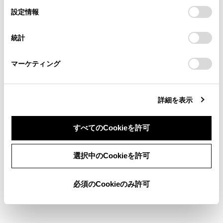
の閲覧履歴、検索履歴を保持しています。削除を希望され
はできません。
選
デバイスにすべてのCookie(クッキー)が保存されることに同
設定情報
る方は、当社のお客様相談窓口（0800-700-7700）までご
択
意したことになります。Cookie(クッキー)のオプトアウト、
クレジットカード情報、銀行口座情報など
連絡ください。
設定の変更、同意を撤回したりするにあたっては、当社の
の情報は入力しないでください。
統計
「
Cookie（クッキー）情報の取り扱いについて
お車に関するお問い合わせ・ご相談は
」をご覧くだ
さい。
https://toyota.jp/faq/?
ファイルのダウンロードやWeb サイトへの
マーケティング
site_domain=default#otoiawase
までお願いします。
ログインなど一部使用できない機能があり
ます。
詳細を表示
すべてのCookieを許可
同意しない
同意する
選択中のCookieを許可
合わせて見られているページ
必須のCookieのみ許可
リモートメンテナンスサービス
データ通信に関する留意事項
T-Connect を解約する