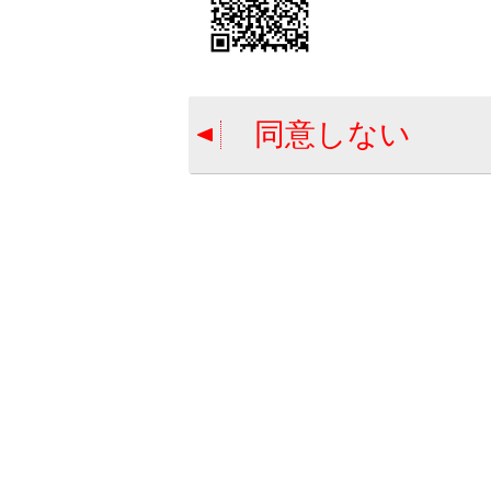
目的地
駐車場
駐車時
駐
同意しない
駐
料
駐
ルート
条件の
目的地
施設を
目
目