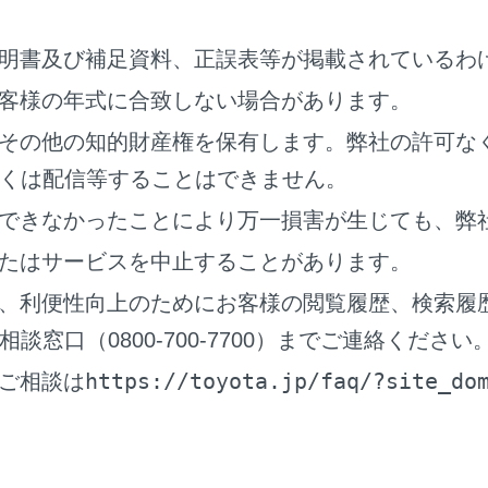
をお気に入り地点として登録します。
の現在の天気が表示されます。
明書及び補足資料、正誤表等が掲載されているわ
点から目的地までの距離と所要時間、到着予想時刻を表示しま
客様の年式に合致しない場合があります。
的地を設定している場合、タッチすると各目的地の到着予想時
その他の知的財産権を保有します。弊社の許可な
までに通るすべての有料道路の料金を表示します。
くは配信等することはできません。
定ではETC料金が表示されます。ETC 料金表示設定をOFFに
す。（→
ルート設定をする
）
できなかったことにより万一損害が生じても、弊
一般道路から有料道路に入るICの名称を左に、最後に有料道路
たはサービスを中止することがあります。
入口および出口名を選択することでICを変更することができま
指定する
）
、利便性向上のためにお客様の閲覧履歴、検索履
料金は通過予想時間を考慮して割引を計算した料金が表示され
窓口（0800-700-7700）までご連絡ください
適応されない場合があります。
https://toyota.jp/faq/?site_do
ご相談は
オプションを表示します。（→
ルートオプションを変更する
内のミュート設定をします。
の詳細情報を表示します。（→
目的地の詳細情報を表示する