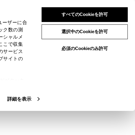
すべてのCookieを許可
、ユーザーに合
ック数の測
選択中のCookieを許可
ーシャルメ
ここで収集
必須のCookieのみ許可
のサービス
ブサイトの
面で、希望ルートの選択やルート情報を確
ie(クッキ
、設定の変
扱いについ
詳細を表示