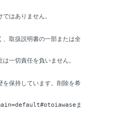
けではありません。
す。
刻リストが表示されます。
く、取扱説明書の一部または全
すると、ETCを使用しない料金表示に切りか
社は一切責任を負いません。
から一般道路に出るICの名称を右に表示し
す。（→
出入り口IC（インターチェン
歴を保持しています。削除を希
ますが、実際には運転状況や交通状況により
。
main=default#otoiawase
ま
）
）