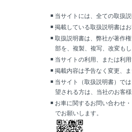
目的地
目的地
当サイトには、全ての取扱説
出発地
掲載している取扱説明書はお
複数目
取扱説明書は、弊社が著作権
目的地
部を、複製、複写、改変もし
初期設
わりま
当サイトの利用、または利用
最初に
掲載内容は予告なく変更、ま
ます。
ジ）を
当サイト（取扱説明書）では
ETC
望される方は、当社のお客様相談
割引が
お車に関するお問い合わせ・
ルート
でお願いします。
音声案
目的地