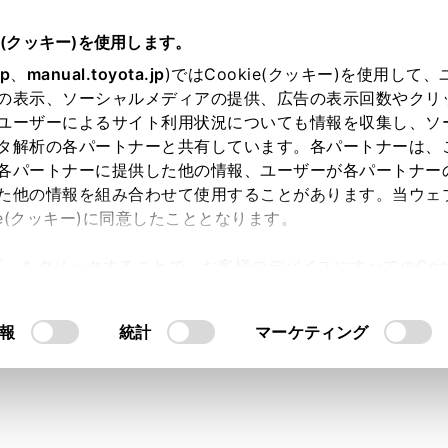
扱説明書
e(クッキー)を使用します。
ナビゲーション
目的地の設定
jp
、
manual.toyota.jp
)ではCookie(クッキー)を使用して
の表示、ソーシャルメディアの提供、広告の表示回数やクリ
ト図表示画面の見方
ユーザーによるサイト利用状況についても情報を収集し、ソ
タ解析の各パートナーと共有しています。各パートナーは、
各パートナーに提供した他の情報、ユーザーが各パートナー
た他の情報を組み合わせて使用することがあります。当ウェ
ie(クッキー)に同意したこととなります。
定すると、全ルート図表示画面になります。全ルート図表示画
許可」をクリックすることで、お客様のデバイスにすべてのCook
ができます。
意したことになります。Cookie(クッキー)のオプトアウト
るにあたっては、当社の「
Cookie（クッキー）情報の取り
報
統計
マーケティング