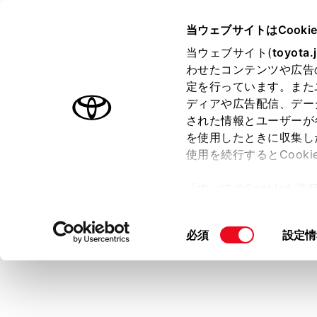
COROLLA TOURING HEV
取
当ウェブサイトはCooki
マルチメディア
当ウェブサイト(
toyota.
ホーム
わせたコンテンツや広告
全ルー
定を行っています。また
はじめに
ディアや広告配信、デー
された情報とユーザーが
安全・安心のために
を使用したときに収集し
走行に関する情報表示
使用を続行するとCook
運転する前に
目的地を設
「すべてのCookieを
認すること
運転
ー)が保存されることに同
室内装備・機能
更、同意を撤回したりす
同
必須
設定情
マルチメディア
て
」をご覧ください。
意
お手入れのしかた
の
万一の場合には
選
択
車両情報